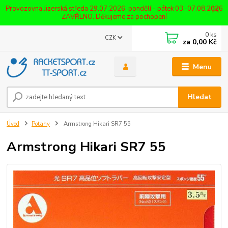
Provozovna Jizerská středa 29.07.2026, pondělí - pátek 03.-07.08.2026
ZAVŘENO. Děkujeme za pochopení
0
ks
CZK
za
0,00 Kč
Menu
Hledat
Úvod
Potahy
Armstrong Hikari SR7 55
Armstrong Hikari SR7 55