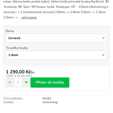
rotaci, kterou tento potah nabízí. Velmi tvrdá pórovitá houba Rychlost: 90
Kontrola: 89 Spin: 99 Houba: tvrdá Strategie: OF- 4.0mm (Armstrong's
version)--> 2.1mm(normal version) 3.5mm--> 1.8mm 3.0mm--> 1.5mm
2.5mm--> ...
celý popis
Barva
Tloušťka houby
1 290,00 Kč
/
ks
1 066,12 Kč
bez DPH
Přidat do košíku
Číslo produktu:
00282
Výrobce:
Armstrong