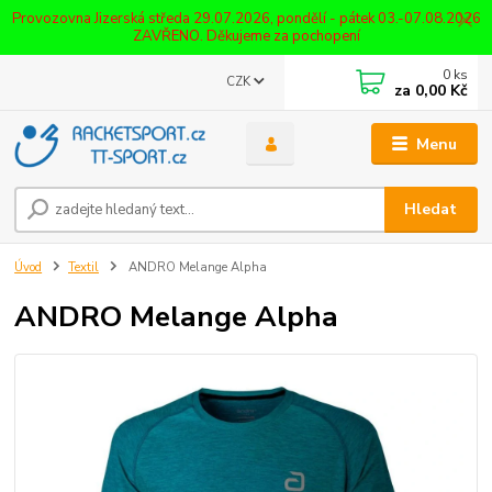
Provozovna Jizerská středa 29.07.2026, pondělí - pátek 03.-07.08.2026
ZAVŘENO. Děkujeme za pochopení
0
ks
CZK
za
0,00 Kč
Menu
Hledat
Úvod
Textil
ANDRO Melange Alpha
ANDRO Melange Alpha