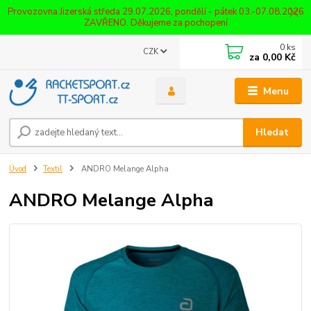
Provozovna Jizerská středa 29.07.2026, pondělí - pátek 03.-07.08.2026
ZAVŘENO. Děkujeme za pochopení
0
ks
CZK
za
0,00 Kč
Menu
Hledat
Úvod
Textil
ANDRO Melange Alpha
ANDRO Melange Alpha