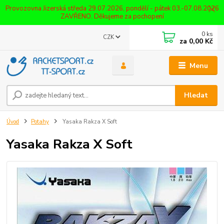
Provozovna Jizerská středa 29.07.2026, pondělí - pátek 03.-07.08.2026
ZAVŘENO. Děkujeme za pochopení
0
ks
CZK
za
0,00 Kč
Menu
Hledat
Úvod
Potahy
Yasaka Rakza X Soft
Yasaka Rakza X Soft