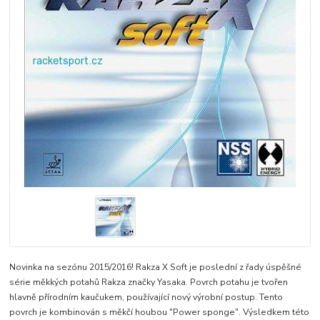
Novinka na sezónu 2015/2016! Rakza X Soft je poslední z řady úspěšné
série měkkých potahů Rakza značky Yasaka. Povrch potahu je tvořen
hlavně přírodním kaučukem, používající nový výrobní postup. Tento
povrch je kombinován s měkčí houbou "Power sponge". Výsledkem této