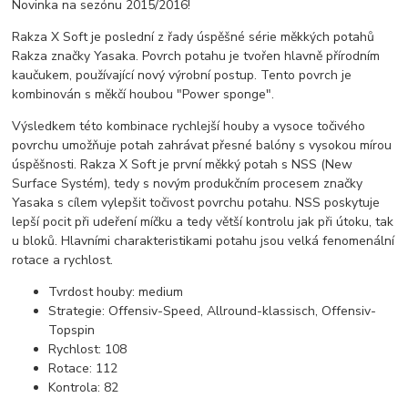
Novinka na sezónu 2015/2016!
Rakza X Soft je poslední z řady úspěšné série měkkých potahů
Rakza značky Yasaka. Povrch potahu je tvořen hlavně přírodním
kaučukem, používající nový výrobní postup. Tento povrch je
kombinován s měkčí houbou "Power sponge".
Výsledkem této kombinace rychlejší houby a vysoce točivého
povrchu umožňuje potah zahrávat přesné balóny s vysokou mírou
úspěšnosti. Rakza X Soft je první měkký potah s NSS (New
Surface Systém), tedy s novým produkčním procesem značky
Yasaka s cílem vylepšit točivost povrchu potahu. NSS poskytuje
lepší pocit při udeření míčku a tedy větší kontrolu jak při útoku, tak
u bloků. Hlavními charakteristikami potahu jsou velká fenomenální
rotace a rychlost.
Tvrdost houby:
medium
Strategie:
Offensiv-Speed, Allround-klassisch, Offensiv-
Topspin
Rychlost:
108
Rotace:
112
Kontrola:
82