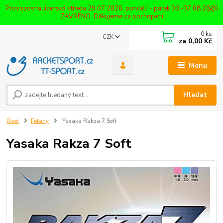
Provozovna Jizerská středa 29.07.2026, pondělí - pátek 03.-07.08.2026
ZAVŘENO. Děkujeme za pochopení
0
ks
CZK
za
0,00 Kč
Menu
Hledat
Úvod
Potahy
Yasaka Rakza 7 Soft
Yasaka Rakza 7 Soft