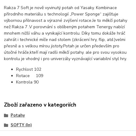
Rakza 7 Soft je nově vyvinutý potah od Yasaky. Kombinace
přírodního materiálu s technologií „Power Sponge“ zajišťuje
výbornou přilnavost a výrazné zvýšení rotace.Je to měkčí potahy
než Rakza 7 .V porovnání s oblíbeným potahem Tenergy nabízí
mnohem nižší váhu a vynikající kontrolu. Díky tomu dokáže hráč
zahrát i technické míče nad stolem (zkrácení hry, flip, atd.)velmi
přesně a s velkou mírou jistoty.Potah je určen především pro
útočné hráče,kteří mají radši měkčí potahy. ale pro svou vysokou
kontrolu je vhodný i pro univerzály vyznávající variabilní styl hry.
Rychlost
102
Rotace 109
Kontrola
90
Zboží zařazeno v kategoriích
Potahy
SOFTY (In)
YASAKA