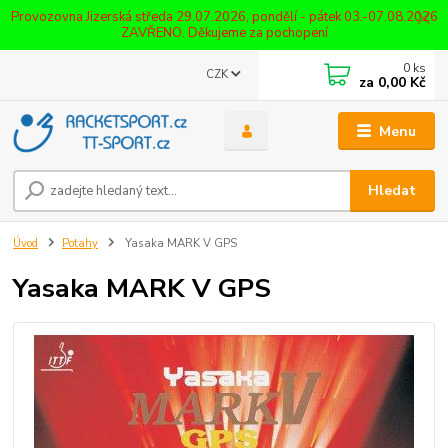
Provozovna Jizerská středa 29.07.2026, pondělí - pátek 03.-07.08.2026
ZAVŘENO. Děkujeme za pochopení
0
ks
CZK
za
0,00 Kč
Menu
Hledat
Úvod
Potahy
Yasaka MARK V GPS
Yasaka MARK V GPS