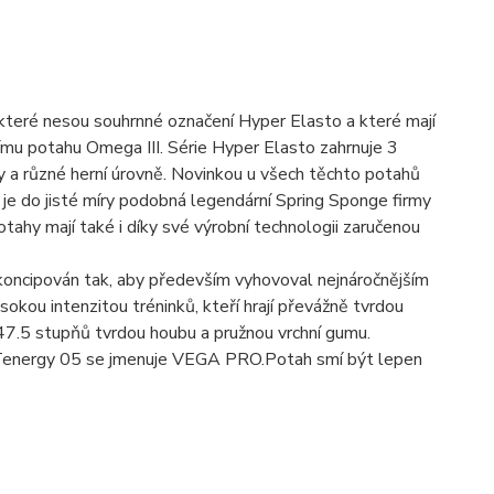
 které nesou souhrnné označení Hyper Elasto a které mají
ímu potahu Omega III. Série Hyper Elasto zahrnuje 3
y a různé herní úrovně. Novinkou u všech těchto potahů
je do jisté míry podobná legendární Spring Sponge firmy
ahy mají také i díky své výrobní technologii zaručenou
koncipován tak, aby především vyhovoval nejnáročnějším
okou intenzitou tréninků, kteří hrají převážně tvrdou
a 47.5 stupňů tvrdou houbu a pružnou vrchní gumu.
Tenergy 05 se jmenuje VEGA PRO.Potah smí být lepen