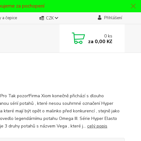
ěkujeme za pochopení
 a čepice
Přihlášení
CZK
0
ks
za
0,00 Kč
ro Tak pozor!Firma Xiom konečně přichází s dlouho
anou sérií potahů , které nesou souhrnné označení Hyper
a které mají být opět o malinko před konkurencí , stejně jako
povedlo legendárnímu potahu Omega III. Série Hyper Elasto
je 3 druhy potahů s názvem Vega , které j...
celý popis