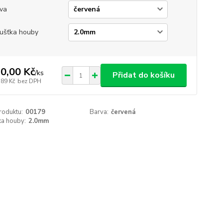
va
ušťka houby
0,00 Kč
/
ks
Přidat do košíku
,89 Kč
bez DPH
roduktu:
00179
Barva:
červená
ka houby:
2.0mm