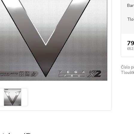
Bar
Tlo
79
652
Číslo p
Tloušť