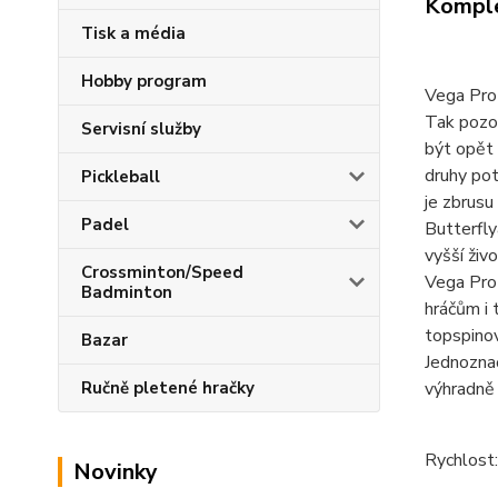
Komple
Tisk a média
Hobby program
Vega Pro
Tak pozor
Servisní služby
být opět 
druhy pot
Pickleball
je zbrusu
Padel
Butterfly
vyšší živ
Crossminton/Speed
Vega Pro 
Badminton
hráčům i 
topspinov
Bazar
Jednozna
výhradně 
Ručně pletené hračky
Rychlost:
Novinky