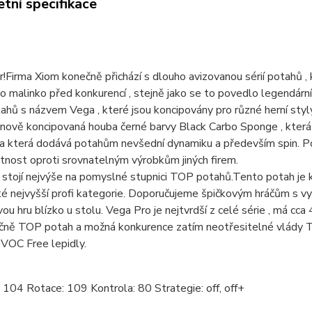
tní specifikace
!Firma Xiom konečně přichází s dlouho avizovanou sérií potahů ,
o malinko před konkurencí , stejně jako se to povedlo legendárn
ahů s názvem Vega , které jsou koncipovány pro různé herní styl
 nově koncipovaná houba černé barvy Black Carbo Sponge , která 
a která dodává potahům nevšední dynamiku a především spin. Pot
otnost oproti srovnatelným výrobkům jiných firem.
stojí nejvýše na pomyslné stupnici TOP potahů.Tento potah je 
té nejvyšší profi kategorie. Doporučujeme špičkovým hráčům s vys
ou hru blízko u stolu. Vega Pro je nejtvrdší z celé série , má cc
čně TOP potah a možná konkurence zatím neotřesitelné vlády 
VOC Free lepidly.
 104 Rotace: 109 Kontrola: 80 Strategie: off, off+