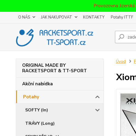
Provozovna Jizerská
O NÁS
JAK NAKUPOVAT
KONTAKTY
Potahy ITTF
Úvod
P
ORIGINAL MADE BY
RACKETSPORT & TT-SPORT
Xiom
Akční nabídka
Potahy
SOFTY (In)
TRÁVY (Long)