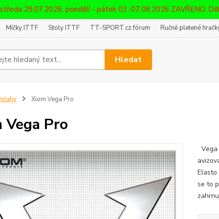
 středa 29.07.2026, pondělí - pátek 03.-07.08.2026 ZAVŘENO. D
Míčky ITTF
Stoly ITTF
TT-SPORT.cz fórum
Ručně pletené hračky
Hledat
otahy
Xiom Vega Pro
 Vega Pro
Vega P
avizov
Elasto 
se to 
zahrnu