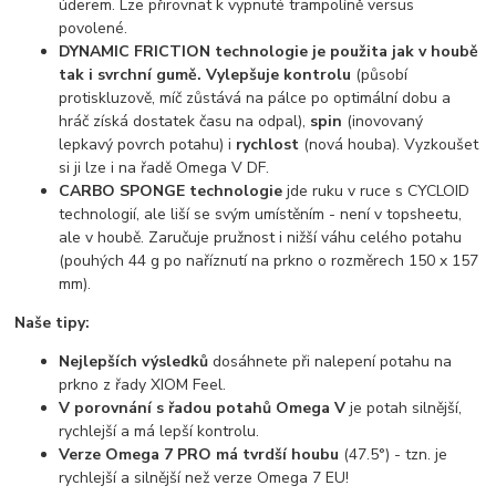
úderem. Lze přirovnat k vypnuté trampolíně versus
povolené.
DYNAMIC FRICTION technologie je použita jak v houbě
tak i svrchní gumě. Vylepšuje kontrolu
(působí
protiskluzově, míč zůstává na pálce po optimální dobu a
hráč získá dostatek času na odpal),
spin
(inovovaný
lepkavý povrch potahu) i
rychlost
(nová houba). Vyzkoušet
si ji lze i na řadě Omega V DF.
CARBO SPONGE technologie
jde ruku v ruce s CYCLOID
technologií, ale liší se svým umístěním - není v topsheetu,
ale v houbě. Zaručuje pružnost i nižší váhu celého potahu
(pouhých 44 g po naříznutí na prkno o rozměrech 150 x 157
mm).
Naše tipy:
Nejlepších výsledků
dosáhnete při nalepení potahu na
prkno z řady XIOM Feel.
V porovnání s řadou potahů Omega V
je potah silnější,
rychlejší a má lepší kontrolu.
Verze Omega 7 PRO má tvrdší houbu
(47.5°) - tzn. je
rychlejší a silnější než verze Omega 7 EU!