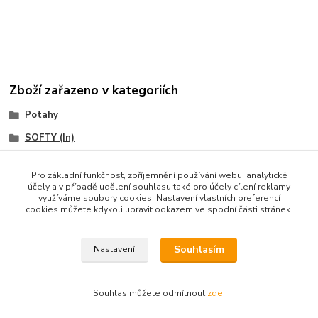
Zboží zařazeno v kategoriích
Potahy
SOFTY (In)
XIOM
Pro základní funkčnost, zpříjemnění používání webu, analytické
účely a v případě udělení souhlasu také pro účely cílení reklamy
využíváme soubory cookies. Nastavení vlastních preferencí
cookies můžete kdykoli upravit odkazem ve spodní části stránek.
Souhlasím
Nastavení
Copyright © 2010-2025 TT-SPORT.cz & RACKETSPORT.cz
Souhlas můžete odmítnout
zde
.
Vytvořeno na
Eshop-rychle.cz