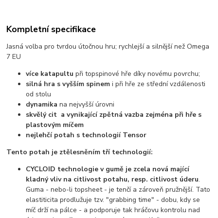
Kompletní specifikace
Jasná volba pro tvrdou útočnou hru; rychlejší a silnější než Omega
7 EU
v
íce katapultu
při topspinové hře díky novému povrchu;
silná hra s vyšším spinem
i při hře ze střední vzdálenosti
od stolu
dynamika
na nejvyšší úrovni
skvělý cit a vynikající zpětná vazba zejména při hře s
plastovým míčem
nejlehčí potah s technologií Tensor
Tento potah je ztělesněním tří technologií:
CYCLOID technologie v gumě je zcela nová mající
kladný vliv na citlivost potahu, resp. citlivost úderu
.
Guma - nebo-li topsheet - je tenčí a zároveň pružnější. Tato
elastiticita prodlužuje tzv. "grabbing time" - dobu, kdy se
míč drží na pálce - a podporuje tak hráčovu kontrolu nad