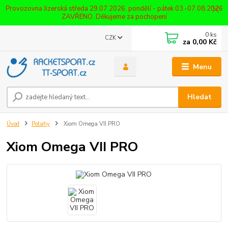
Provozovna Jizerská středa 29.07.2026, pondělí - pátek 03.-07.08.2026
ZAVŘENO. Děkujeme za pochopení
0
ks
CZK
za
0,00 Kč
Menu
Hledat
Úvod
Potahy
Xiom Omega VII PRO
Xiom Omega VII PRO