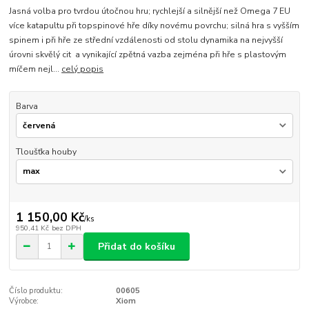
Jasná volba pro tvrdou útočnou hru; rychlejší a silnější než Omega 7 EU
více katapultu při topspinové hře díky novému povrchu; silná hra s vyšším
spinem i při hře ze střední vzdálenosti od stolu dynamika na nejvyšší
úrovni skvělý cit a vynikající zpětná vazba zejména při hře s plastovým
míčem nejl...
celý popis
Barva
Tloušťka houby
1 150,00 Kč
/
ks
950,41 Kč
bez DPH
Přidat do košíku
Číslo produktu:
00605
Výrobce:
Xiom