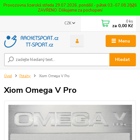
Provozovna Jizerská středa 29.07.2026, pondělí - pátek 03.-07.08.2026
ZAVŘENO. Děkujeme za pochopení
0
ks
CZK
za
0,00 Kč
Menu
Hledat
Úvod
Potahy
Xiom Omega V Pro
Xiom Omega V Pro