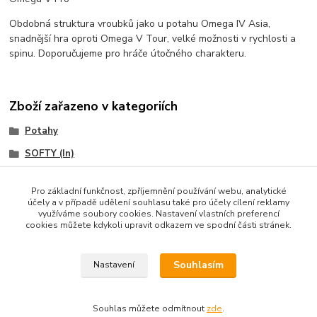
Obdobná struktura vroubků jako u potahu Omega IV Asia,
snadnější hra oproti Omega V Tour, velké možnosti v rychlosti a
spinu. Doporučujeme pro hráče útočného charakteru.
Zboží zařazeno v kategoriích
Potahy
SOFTY (In)
XIOM
Pro základní funkčnost, zpříjemnění používání webu, analytické
účely a v případě udělení souhlasu také pro účely cílení reklamy
využíváme soubory cookies. Nastavení vlastních preferencí
cookies můžete kdykoli upravit odkazem ve spodní části stránek.
Souhlasím
Nastavení
Copyright © 2010-2025 TT-SPORT.cz & RACKETSPORT.cz
Souhlas můžete odmítnout
zde
.