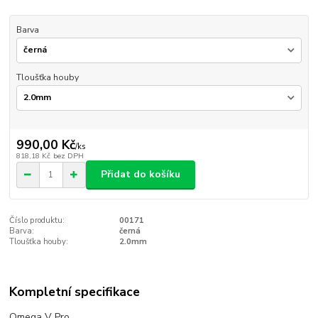
Barva
Tloušťka houby
990,00 Kč
/
ks
818,18 Kč
bez DPH
Přidat do košíku
Číslo produktu:
00171
Barva:
černá
Tloušťka houby:
2.0mm
Kompletní specifikace
Omega V Pro