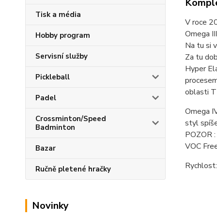
Komple
Tisk a média
V roce 20
Omega III
Hobby program
Na tu si 
Servisní služby
Za tu dob
Hyper El
Pickleball
procesem 
oblasti T
Padel
Omega IV 
Crossminton/Speed
styl spíš
Badminton
POZOR : p
VOC Free 
Bazar
Rychlost
Ručně pletené hračky
Novinky