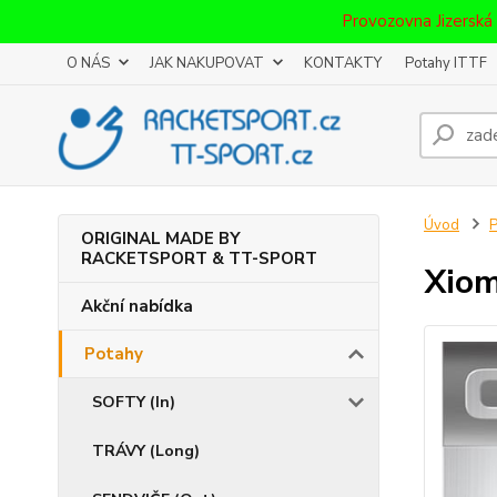
Provozovna Jizerská
O NÁS
JAK NAKUPOVAT
KONTAKTY
Potahy ITTF
Úvod
P
ORIGINAL MADE BY
RACKETSPORT & TT-SPORT
Xiom
Akční nabídka
Potahy
SOFTY (In)
TRÁVY (Long)