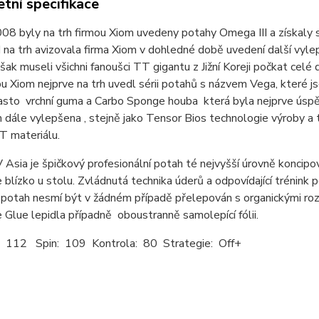
tní specifikace
08 byly na trh firmou Xiom uvedeny potahy Omega III a získaly s
 na trh avizovala firma Xiom v dohledné době uvedení další vyl
však museli všichni fanoušci TT gigantu z Jižní Koreji počkat celé 
u Xiom nejprve na trh uvedl sérii potahů s názvem Vega, které j
asto vrchní guma a Carbo Sponge houba která byla nejprve úsp
dále vylepšena , stejně jako Tensor Bios technologie výroby a
T materiálu.
Asia je špičkový profesionální potah té nejvyšší úrovně koncipova
e blízko u stolu. Zvládnutá technika úderů a odpovídající trénink
otah nesmí být v žádném případě přelepován s organickými rozp
Glue lepidla případně oboustranně samolepící fólii.
: 112 Spin: 109 Kontrola: 80 Strategie: Off+