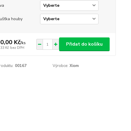
va
ušťka houby
0,00 Kč
/
ks
Přidat do košíku
,33 Kč
bez DPH
roduktu:
00167
Výrobce:
Xiom