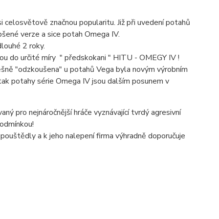
i celosvětově značnou popularitu. Již při uvedení potahů
epšené verze a sice potah Omega IV.
dlouhé 2 roky.
sou do určité míry " předskokani " HITU - OMEGY IV !
ěšně "odzkoušena" u potahů Vega byla novým výrobním
 tak potahy série Omega IV jsou dalším posunem v
ný pro nejnáročnější hráče vyznávající tvrdý agresivní
 podmínkou!
ouštědly a k jeho nalepení firma výhradně doporučuje