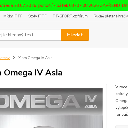
 středa 29.07.2026, pondělí - pátek 03.-07.08.2026 ZAVŘENO. D
Míčky ITTF
Stoly ITTF
TT-SPORT.cz fórum
Ručně pletené hračky
Hledat
otahy
Xiom Omega IV Asia
 Omega IV Asia
V roce
získaly
Omega 
vylepš
fanoušc