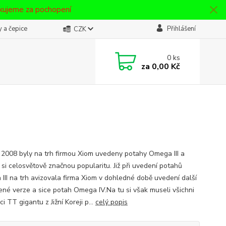
ěkujeme za pochopení
 a čepice
Přihlášení
CZK
0
ks
za
0,00 Kč
 2008 byly na trh firmou Xiom uvedeny potahy Omega III a
 si celosvětově značnou popularitu. Již při uvedení potahů
III na trh avizovala firma Xiom v dohledné době uvedení další
ené verze a sice potah Omega IV.Na tu si však museli všichni
i TT gigantu z Jižní Koreji p...
celý popis