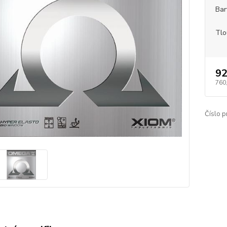
Bar
Tlo
92
760
Číslo p