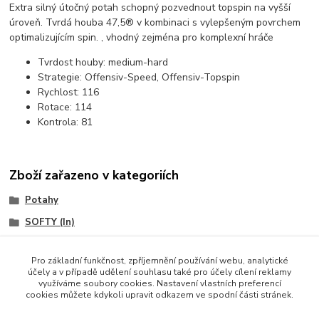
Extra silný útočný potah schopný pozvednout topspin na vyšší
úroveň. Tvrdá houba 47,5® v kombinaci s vylepšeným povrchem
optimalizujícím spin.
, vhodný zejména pro komplexní hráče
Tvrdost houby:
medium-hard
Strategie:
Offensiv-Speed, Offensiv-Topspin
Rychlost:
116
Rotace:
114
Kontrola:
81
Zboží zařazeno v kategoriích
Potahy
SOFTY (In)
VICTAS
Pro základní funkčnost, zpříjemnění používání webu, analytické
účely a v případě udělení souhlasu také pro účely cílení reklamy
využíváme soubory cookies. Nastavení vlastních preferencí
cookies můžete kdykoli upravit odkazem ve spodní části stránek.