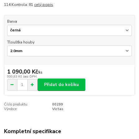
114 Kontrola: 81
celý popis
Barva
Tloušťka houby
1 090,00 Kč
/
ks
900,83 Kč
bez DPH
Přidat do košíku
Číslo produktu:
00299
Výrobce:
Victas
Kompletní specifikace