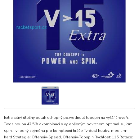
Extra silný útočný potah schopný pozvednout topspin na vyšší úroveň.
Tvrdá houba 47,5® v kombinaci s vylepšeným povrchem optimalizujícím
spin. , vhodný zejména pro komplexní hráče Tvrdost houby: medium-
hard Strategie: Offensiv-Speed, Offensiv-Topspin Rychlost: 116 Rotace: