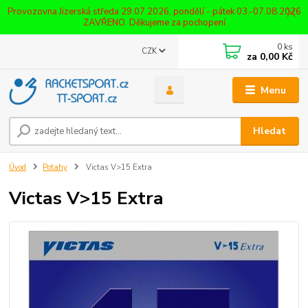
Provozovna Jizerská středa 29.07.2026, pondělí - pátek 03.-07.08.2026
ZAVŘENO. Děkujeme za pochopení
0
ks
CZK
za
0,00 Kč
Menu
Hledat
Úvod
Potahy
Victas V>15 Extra
Victas V>15 Extra