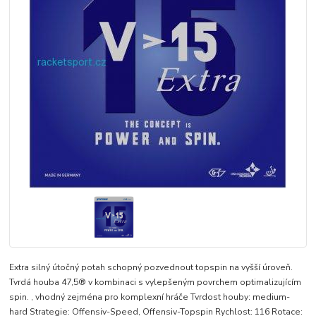
Extra silný útočný potah schopný pozvednout topspin na vyšší úroveň.
Tvrdá houba 47,5® v kombinaci s vylepšeným povrchem optimalizujícím
spin. , vhodný zejména pro komplexní hráče Tvrdost houby: medium-
hard Strategie: Offensiv-Speed, Offensiv-Topspin Rychlost: 116 Rotace: