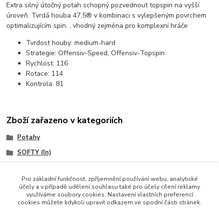
Extra silný útočný potah schopný pozvednout topspin na vyšší
úroveň. Tvrdá houba 47,5® v kombinaci s vylepšeným povrchem
optimalizujícím spin.
, vhodný zejména pro komplexní hráče
Tvrdost houby:
medium-hard
Strategie:
Offensiv-Speed, Offensiv-Topspin
Rychlost:
116
Rotace:
114
Kontrola:
81
Zboží zařazeno v kategoriích
Potahy
SOFTY (In)
VICTAS
Pro základní funkčnost, zpříjemnění používání webu, analytické
účely a v případě udělení souhlasu také pro účely cílení reklamy
využíváme soubory cookies. Nastavení vlastních preferencí
cookies můžete kdykoli upravit odkazem ve spodní části stránek.