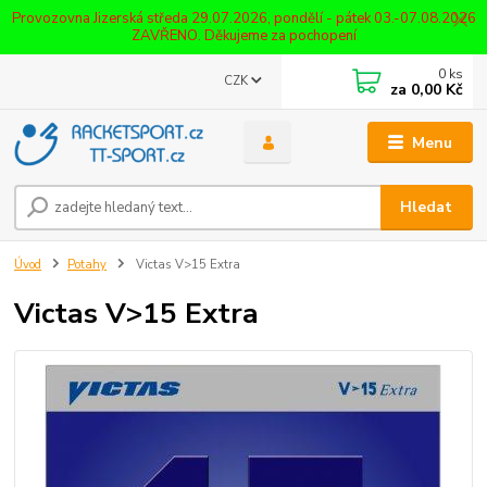
Provozovna Jizerská středa 29.07.2026, pondělí - pátek 03.-07.08.2026
ZAVŘENO. Děkujeme za pochopení
0
ks
CZK
za
0,00 Kč
Menu
Hledat
Úvod
Potahy
Victas V>15 Extra
Victas V>15 Extra