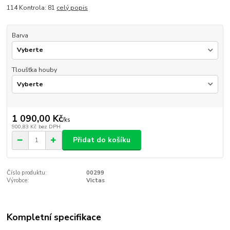
114 Kontrola: 81
celý popis
Barva
Tloušťka houby
1 090,00 Kč
/
ks
900,83 Kč
bez DPH
Přidat do košíku
Číslo produktu:
00299
Výrobce:
Victas
Kompletní specifikace