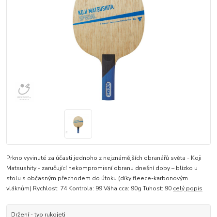
Prkno vyvinuté za účasti jednoho z nejznámějších obranářů světa - Koji
Matsushity - zaručující nekompromisní obranu dnešní doby – blízko u
stolu s občasným přechodem do útoku (díky fleece-karbonovým
vláknům) Rychlost: 74 Kontrola: 99 Váha cca: 90g Tuhost: 90
celý popis
Držení - typ rukojeti