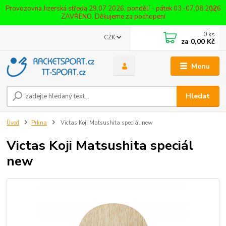
Provozovna Jizerská středa 29.07.2026, pondělí - pátek 03.-07.08.2026
ZAVŘENO. Děkujeme za pochopení
0
ks
CZK
za
0,00 Kč
Menu
Hledat
Úvod
Prkna
Victas Koji Matsushita speciál new
Victas Koji Matsushita speciál
new