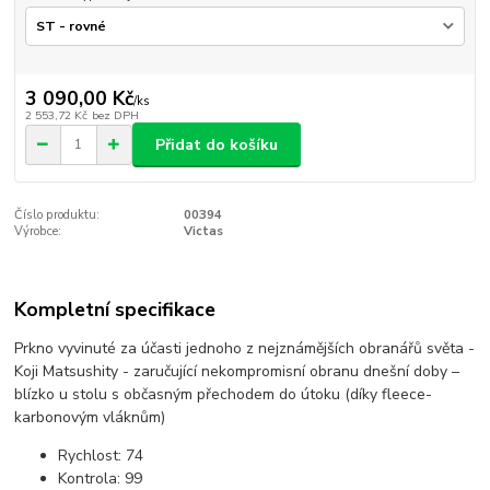
3 090,00 Kč
/
ks
2 553,72 Kč
bez DPH
Přidat do košíku
Číslo produktu:
00394
Výrobce:
Victas
Kompletní specifikace
Prkno vyvinuté za účasti jednoho z nejznámějších obranářů světa -
Koji Matsushity - zaručující nekompromisní obranu dnešní doby –
blízko u stolu s občasným přechodem do útoku (díky fleece-
karbonovým vláknům)
Rychlost:
74
Kontrola:
99