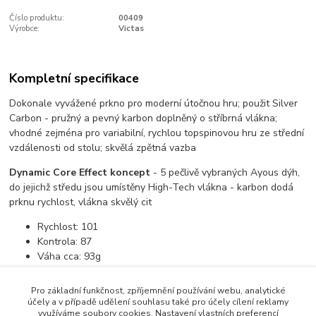
Číslo produktu:
00409
Výrobce:
Victas
Kompletní specifikace
Dokonale vyvážené prkno pro moderní útočnou hru; použit Silver
Carbon - pružný a pevný karbon doplněný o stříbrná vlákna;
vhodné zejména pro variabilní, rychlou topspinovou hru ze střední
vzdálenosti od stolu; skvělá zpětná vazba
Dynamic Core Effect koncept
- 5 pečlivě vybraných Ayous dýh,
do jejichž středu jsou umístěny High-Tech vlákna - karbon dodá
prknu rychlost, vlákna skvělý cit
Rychlost:
101
Kontrola:
87
Váha cca:
93g
Tuhost:
97
Pro základní funkčnost, zpříjemnění používání webu, analytické
účely a v případě udělení souhlasu také pro účely cílení reklamy
využíváme soubory cookies. Nastavení vlastních preferencí