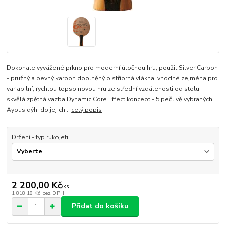
Dokonale vyvážené prkno pro moderní útočnou hru; použit Silver Carbon
- pružný a pevný karbon doplněný o stříbrná vlákna; vhodné zejména pro
variabilní, rychlou topspinovou hru ze střední vzdálenosti od stolu;
skvělá zpětná vazba Dynamic Core Effect koncept - 5 pečlivě vybraných
Ayous dýh, do jejich...
celý popis
Držení - typ rukojeti
2 200,00 Kč
/
ks
1 818,18 Kč
bez DPH
Přidat do košíku