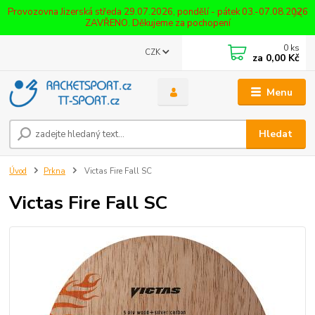
Provozovna Jizerská středa 29.07.2026, pondělí - pátek 03.-07.08.2026
ZAVŘENO. Děkujeme za pochopení
0
ks
CZK
za
0,00 Kč
Menu
Hledat
Úvod
Prkna
Victas Fire Fall SC
Victas Fire Fall SC