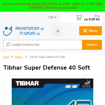
Provozovna Jizerská středa 29.07.2026, pondělí - pátek 03.-07.08.2026
ZAVŘENO. Děkujeme za pochopení
0
ks
CZK
za
0,00 Kč
Menu
Hledat
Úvod
Potahy
Tibhar Super Defense 40 Soft
Tibhar Super Defense 40 Soft