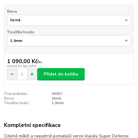
Barva
Tloušťka houby
1 090,00 Kč
/
ks
900,83 Kč
bez DPH
Přidat do košíku
Číslo produktu:
00057
Barva:
černá
Tloušťka houby:
1.3mm
Kompletní specifikace
Citelně měkčí a nepatrně pomalejší verze klasiky Super Defense