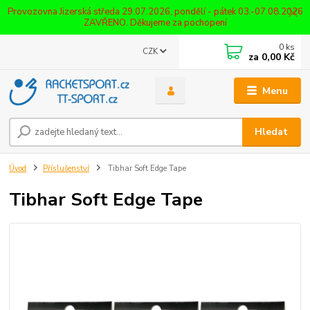
Provozovna Jizerská středa 29.07.2026, pondělí - pátek 03.-07.08.2026
ZAVŘENO. Děkujeme za pochopení
0
ks
CZK
za
0,00 Kč
Menu
Hledat
Úvod
Příslušenství
Tibhar Soft Edge Tape
Tibhar Soft Edge Tape