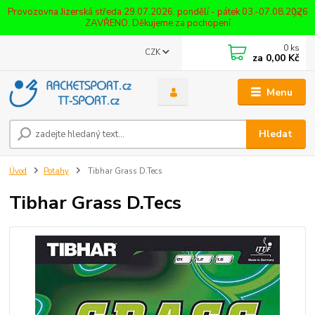
Provozovna Jizerská středa 29.07.2026, pondělí - pátek 03.-07.08.2026
ZAVŘENO. Děkujeme za pochopení
0
ks
CZK
za
0,00 Kč
Menu
Hledat
Úvod
Potahy
Tibhar Grass D.Tecs
Tibhar Grass D.Tecs