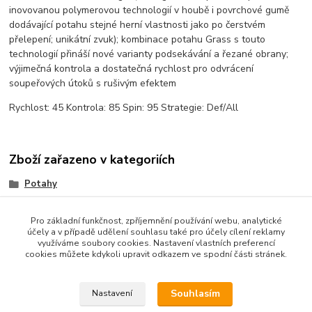
inovovanou polymerovou technologií v houbě i povrchové gumě
dodávající potahu stejné herní vlastnosti jako po čerstvém
přelepení; unikátní zvuk); kombinace potahu Grass s touto
technologií přináší nové varianty podsekávání a řezané obrany;
výjimečná kontrola a dostatečná rychlost pro odvrácení
soupeřových útoků s rušivým efektem
Rychlost: 45 Kontrola: 85 Spin: 95 Strategie: Def/All
Zboží zařazeno v kategoriích
Potahy
TRÁVY (Long)
Pro základní funkčnost, zpříjemnění používání webu, analytické
účely a v případě udělení souhlasu také pro účely cílení reklamy
využíváme soubory cookies. Nastavení vlastních preferencí
cookies můžete kdykoli upravit odkazem ve spodní části stránek.
Souhlasím
Nastavení