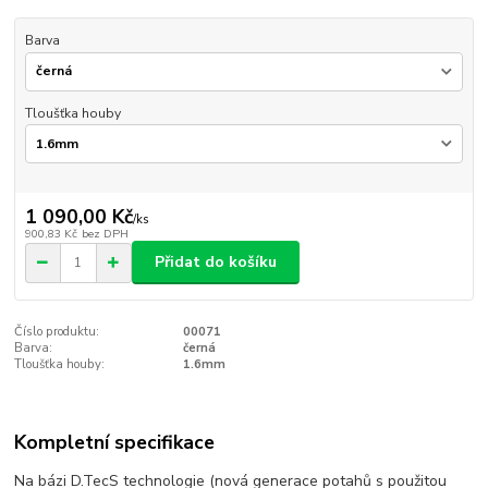
Barva
Tloušťka houby
1 090,00 Kč
/
ks
900,83 Kč
bez DPH
Přidat do košíku
Číslo produktu:
00071
Barva:
černá
Tloušťka houby:
1.6mm
Kompletní specifikace
Na bázi D.TecS technologie (nová generace potahů s použitou