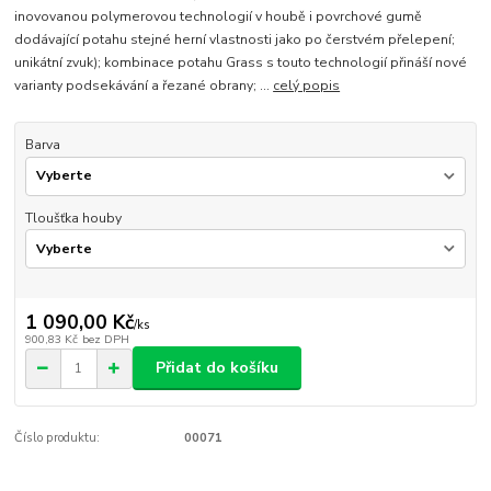
inovovanou polymerovou technologií v houbě i povrchové gumě
dodávající potahu stejné herní vlastnosti jako po čerstvém přelepení;
unikátní zvuk); kombinace potahu Grass s touto technologií přináší nové
varianty podsekávání a řezané obrany; ...
celý popis
Barva
Tloušťka houby
1 090,00 Kč
/
ks
900,83 Kč
bez DPH
Přidat do košíku
Číslo produktu:
00071