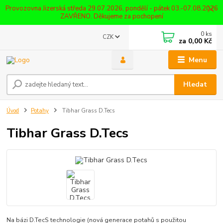
Provozovna Jizerská středa 29.07.2026, pondělí - pátek 03.-07.08.2026
ZAVŘENO. Děkujeme za pochopení
0
ks
CZK
za
0,00 Kč
Menu
Hledat
Úvod
Potahy
Tibhar Grass D.Tecs
Tibhar Grass D.Tecs
Na bázi D.TecS technologie (nová generace potahů s použitou