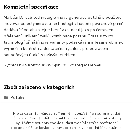
Kompletní specifikace
Na bázi D.TecS technologie (nová generace potahů s použitou
inovovanou polymerovou technologií v houbě i povrchové gumě
dodávající potahu stejné herní vlastnosti jako po čerstvém
přelepení; unikátní zvuk); kombinace potahu Grass s touto
technologií přináší nové varianty podsekávání a řezané obrany;
výjimečná kontrola a dostatečná rychlost pro odvrácení
soupeřových útoků s rušivým efektem
Rychlost: 45 Kontrola: 85 Spin: 95 Strategie: Def/All
Zboží zařazeno v kategoriích
Potahy
TRÁVY (Long)
Pro základní funkčnost, zpříjemnění používání webu, analytické
účely a v případě udělení souhlasu také pro účely cílení reklamy
využíváme soubory cookies. Nastavení vlastních preferencí
cookies můžete kdykoli upravit odkazem ve spodní části stránek.