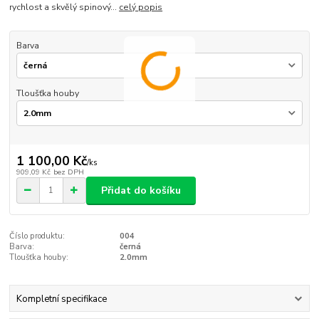
rychlost a skvělý spinový...
celý popis
Barva
Tloušťka houby
1 100,00 Kč
/
ks
909,09 Kč
bez DPH
Přidat do košíku
Číslo produktu:
004
Barva:
černá
Tloušťka houby:
2.0mm
Kompletní specifikace