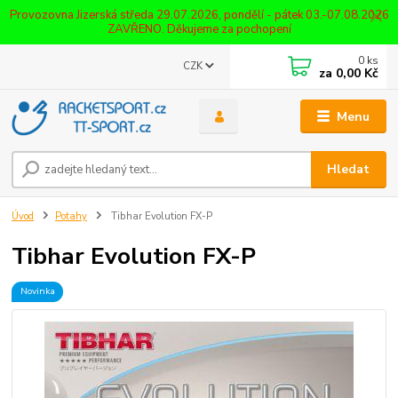
Provozovna Jizerská středa 29.07.2026, pondělí - pátek 03.-07.08.2026
ZAVŘENO. Děkujeme za pochopení
0
ks
CZK
za
0,00 Kč
Menu
Hledat
Úvod
Potahy
Tibhar Evolution FX-P
Tibhar Evolution FX-P
Novinka