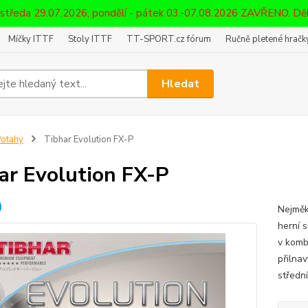
 středa 29.07.2026, pondělí - pátek 03.-07.08.2026 ZAVŘENO. D
Míčky ITTF
Stoly ITTF
TT-SPORT.cz fórum
Ručně pletené hračky
Hledat
otahy
Tibhar Evolution FX-P
ar Evolution FX-P
Nejměk
herní s
v komb
přilna
střední