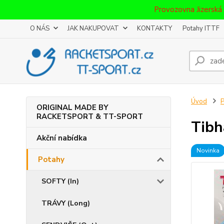
Provozovna Jizerská
O NÁS
JAK NAKUPOVAT
KONTAKTY
Potahy ITTF
Úvod
P
ORIGINAL MADE BY
RACKETSPORT & TT-SPORT
Tibh
Akční nabídka
Novinka
Potahy
SOFTY (In)
TRÁVY (Long)