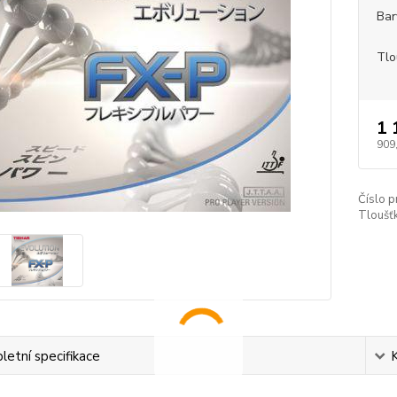
Bar
Tlo
1 
909
Číslo p
Tloušť
etní specifikace