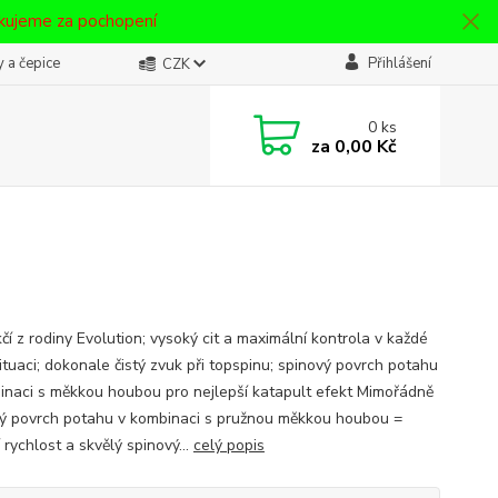
ěkujeme za pochopení
 a čepice
Přihlášení
CZK
0
ks
za
0,00 Kč
čí z rodiny Evolution; vysoký cit a maximální kontrola v každé
ituaci; dokonale čistý zvuk při topspinu; spinový povrch potahu
inaci s měkkou houbou pro nejlepší katapult efekt Mimořádně
vý povrch potahu v kombinaci s pružnou měkkou houbou =
 rychlost a skvělý spinový...
celý popis