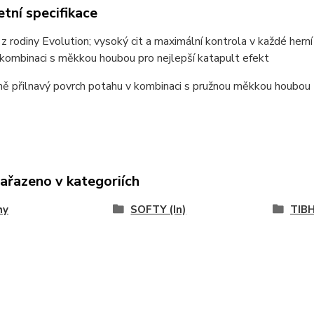
tní specifikace
z rodiny Evolution; vysoký cit a maximální kontrola v každé herní 
kombinaci s měkkou houbou pro nejlepší katapult efekt
 přilnavý povrch potahu v kombinaci s pružnou měkkou houbou = 
zařazeno v kategoriích
hy
SOFTY (In)
TIB