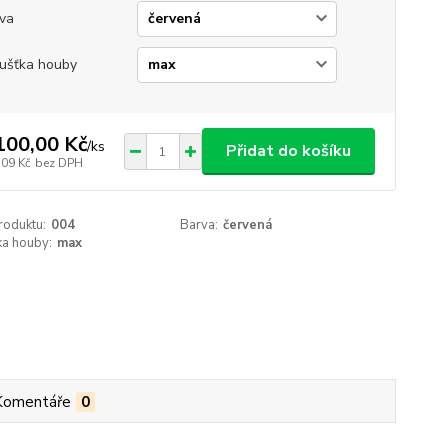
va
ušťka houby
100,00 Kč
/
ks
Přidat do košíku
,09 Kč
bez DPH
roduktu:
004
Barva:
červená
ka houby:
max
Komentáře
0