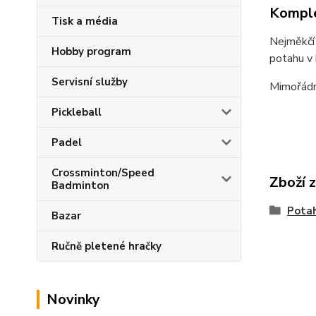
Komple
Tisk a média
Nejměkčí 
Hobby program
potahu v 
Servisní služby
Mimořádně
Pickleball
Padel
Crossminton/Speed
Zboží 
Badminton
Pota
Bazar
Ručně pletené hračky
Novinky