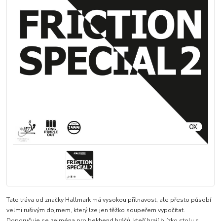
Tato tráva od značky Hallmark má vysokou přilnavost, ale přesto působí
velmi rušivým dojmem, který lze jen těžko soupeřem vypočítat.
Doporučuje se zejména pro bekhend hráčů, kteří hrají blízko stolu s