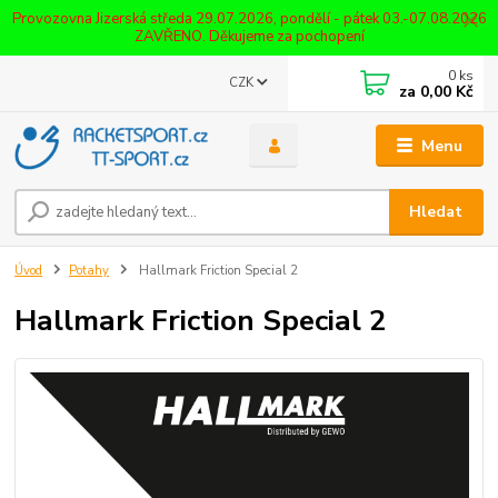
Provozovna Jizerská středa 29.07.2026, pondělí - pátek 03.-07.08.2026
ZAVŘENO. Děkujeme za pochopení
0
ks
CZK
za
0,00 Kč
Menu
Hledat
Úvod
Potahy
Hallmark Friction Special 2
Hallmark Friction Special 2