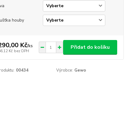
va
ušťka houby
290,00 Kč
/
ks
Přidat do košíku
66,12 Kč
bez DPH
roduktu:
00434
Výrobce:
Gewo