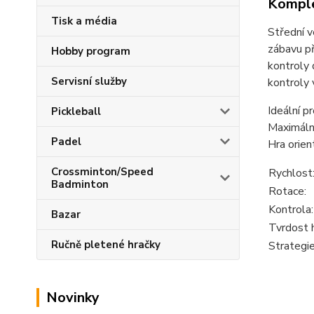
Komple
Tisk a média
Střední v
zábavu př
Hobby program
kontroly 
Servisní služby
kontroly 
Ideální p
Pickleball
Maximální
Padel
Hra orien
Crossminton/Speed
Rychlost
Badminton
Rotace:
Kontrola:
Bazar
Tvrdost 
Ručně pletené hračky
Strategie
Novinky