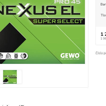
Bar
Tlo
1 
1 0
Číslo p