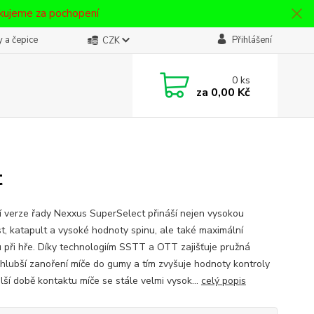
ěkujeme za pochopení
 a čepice
Přihlášení
CZK
0
ks
za
0,00 Kč
t
í verze řady Nexxus SuperSelect přináší nejen vysokou
st, katapult a vysoké hodnoty spinu, ale také maximální
 při hře. Díky technologiím SSTT a OTT zajišťuje pružná
hlubší zanoření míče do gumy a tím zvyšuje hodnoty kontroly
lší době kontaktu míče se stále velmi vysok...
celý popis