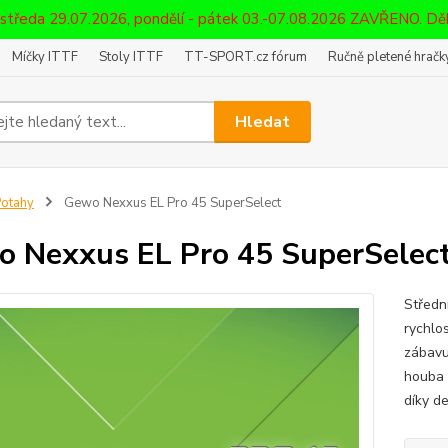
 středa 29.07.2026, pondělí - pátek 03.-07.08.2026 ZAVŘENO. D
Míčky ITTF
Stoly ITTF
TT-SPORT.cz fórum
Ručně pletené hračky
Hledat
otahy
Gewo Nexxus EL Pro 45 SuperSelect
 Nexxus EL Pro 45 SuperSelec
Středn
rychlo
zábavu
houba 
díky de