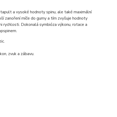
atapult a vysoké hodnoty spinu, ale také maximální
bší zanoření míče do gumy a tím zvyšuje hodnoty
i rychlosti. Dokonalá symbióza výkonu, rotace a
topspinem.
ic.
kon, zvuk a zábavu.