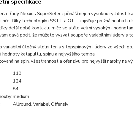
tní specifikace
erze řady Nexxus SuperSelect přináší nejen vysokou rychlost, k
i hře. Díky technologiím SSTT a OTT zajišťuje pružná houba hlu
díky delší době kontaktu míče se stále velmi vysokými hodnotam
vám dává pocit, že můžete vyzvat soupeře variabilními údery s 
ro variabilní útočný stolní tenis s topspinovými údery ze všech poz
 hodnoty katapultu, spinu a nejvyššího tempa.
tovaná na spin, všestrannost a ofenzivu pro nejvyšší nároky na vý
:
119
124
84
houby:
medium
:
Allround, Variabel Offensiv