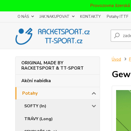
Provozovna Jizerská
O NÁS
JAK NAKUPOVAT
KONTAKTY
Potahy ITTF
Úvod
P
ORIGINAL MADE BY
RACKETSPORT & TT-SPORT
Gewo
Akční nabídka
Potahy
SOFTY (In)
TRÁVY (Long)