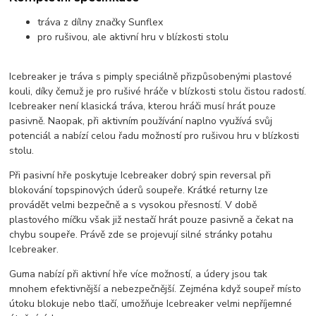
tráva z dílny značky Sunflex
pro rušivou, ale aktivní hru v blízkosti stolu
Icebreaker je tráva s pimply speciálně přizpůsobenými plastové
kouli, díky čemuž je pro rušivé hráče v blízkosti stolu čistou radostí.
Icebreaker není klasická tráva, kterou hráči musí hrát pouze
pasivně. Naopak, při aktivním používání naplno využívá svůj
potenciál a nabízí celou řadu možností pro rušivou hru v blízkosti
stolu.
Při pasivní hře poskytuje Icebreaker dobrý spin reversal při
blokování topspinových úderů soupeře. Krátké returny lze
provádět velmi bezpečně a s vysokou přesností. V době
plastového míčku však již nestačí hrát pouze pasivně a čekat na
chybu soupeře. Právě zde se projevují silné stránky potahu
Icebreaker.
Guma nabízí při aktivní hře více možností, a údery jsou tak
mnohem efektivnější a nebezpečnější. Zejména když soupeř místo
útoku blokuje nebo tlačí, umožňuje Icebreaker velmi nepříjemné