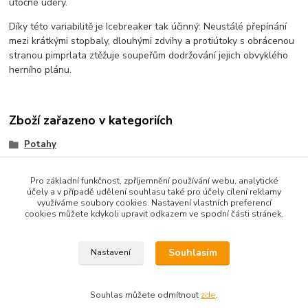
útočné údery.
Díky této variabilitě je Icebreaker tak účinný: Neustálé přepínání
mezi krátkými stopbaly, dlouhými zdvihy a protiútoky s obrácenou
stranou pimprlata ztěžuje soupeřům dodržování jejich obvyklého
herního plánu.
Zboží zařazeno v kategoriích
Potahy
TRÁVY (Long)
Pro základní funkčnost, zpříjemnění používání webu, analytické
účely a v případě udělení souhlasu také pro účely cílení reklamy
využíváme soubory cookies. Nastavení vlastních preferencí
cookies můžete kdykoli upravit odkazem ve spodní části stránek.
Souhlasím
Nastavení
Copyright © 2010-2025 TT-SPORT.cz & RACKETSPORT.cz
Souhlas můžete odmítnout
zde
.
Vytvořeno na
Eshop-rychle.cz