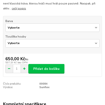
není klasická tráva, kterou hráči musí hrát pouze pasivně. Naopak, při
aktiv...
celý popis
Barva
Tloušťka houby
650,00 Kč
/
ks
537,19 Kč
bez DPH
Přidat do košíku
Číslo produktu:
00084
Výrobce:
Sunflex
Kompletní specifikace