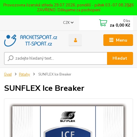
Provozovna Jizerská středa 29.07.2026, pondělí - pátek 03.-07.08.2026
ZAVŘENO. Děkujeme za pochopení
0
ks
CZK
za
0,00 Kč
Menu
Hledat
Úvod
Potahy
SUNFLEX Ice Breaker
SUNFLEX Ice Breaker