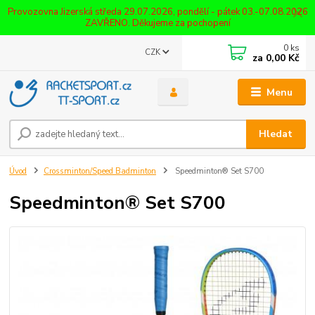
Provozovna Jizerská středa 29.07.2026, pondělí - pátek 03.-07.08.2026
ZAVŘENO. Děkujeme za pochopení
0
ks
CZK
za
0,00 Kč
Menu
Hledat
Úvod
Crossminton/Speed Badminton
Speedminton® Set S700
Speedminton® Set S700