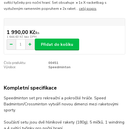
svítící tyčinky pro noční hraní. Set obsahuje :• 1x X-racketbag s
vyztuženým ramenním popruhem • 2x raket...
celý popis
1 990,00 Kč
/
ks
1 644,63 Kč
bez DPH
Přidat do košíku
Číslo produktu:
00451
Výrobce:
Speedminton
Kompletní specifikace
Speedminton set pro rekreační a pokročilé hráče. Speed
Badminton/Crossminton vytváří novou dimenzi mezi raketovými
sporty.
Součástí setu jsou dvě hliníkové rakety (180g), 5 míčků, 1 windring
a 4 svítící tyčinky pro noční hraní.