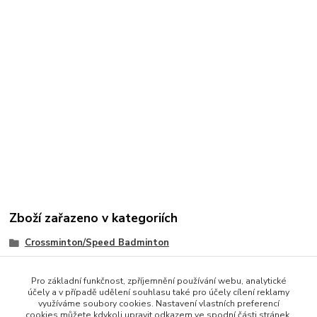
Zboží zařazeno v kategoriích
Crossminton/Speed Badminton
Sety
Pro základní funkčnost, zpříjemnění používání webu, analytické
účely a v případě udělení souhlasu také pro účely cílení reklamy
využíváme soubory cookies. Nastavení vlastních preferencí
cookies můžete kdykoli upravit odkazem ve spodní části stránek.