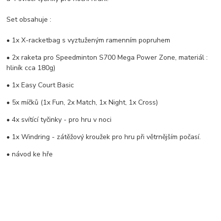
Set obsahuje :
• 1x X-racketbag s vyztuženým ramenním popruhem
• 2x raketa pro Speedminton S700 Mega Power Zone, materiál :
hliník cca 180g)
• 1x Easy Court Basic
• 5x míčků (1x Fun, 2x Match, 1x Night, 1x Cross)
• 4x svítící tyčinky - pro hru v noci
• 1x Windring - zátěžový kroužek pro hru při větrnějším počasí.
• návod ke hře