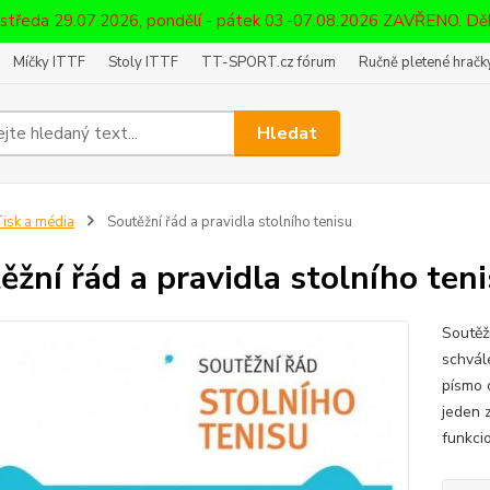
 středa 29.07.2026, pondělí - pátek 03.-07.08.2026 ZAVŘENO. D
Míčky ITTF
Stoly ITTF
TT-SPORT.cz fórum
Ručně pletené hračky
Hledat
isk a média
Soutěžní řád a pravidla stolního tenisu
ěžní řád a pravidla stolního ten
Soutěž
schvál
písmo 
jeden 
funkcio