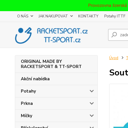
Provozovna Jizerská
O NÁS
JAK NAKUPOVAT
KONTAKTY
Potahy ITTF
Úvod
T
ORIGINAL MADE BY
RACKETSPORT & TT-SPORT
Sout
Akční nabídka
Potahy
Prkna
Míčky