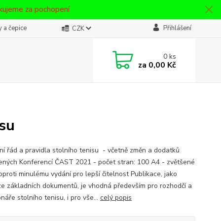
ěkujeme za pochopení
 a čepice
Přihlášení
CZK
0
ks
za
0,00 Kč
isu
ní řád a pravidla stolního tenisu - včetně změn a dodatků
ených Konferencí ČAST 2021 - počet stran: 100 A4 - zvětšené
oproti minulému vydání pro lepší čitelnost Publikace, jako
ze základních dokumentů, je vhodná především pro rozhodčí a
náře stolního tenisu, i pro vše...
celý popis