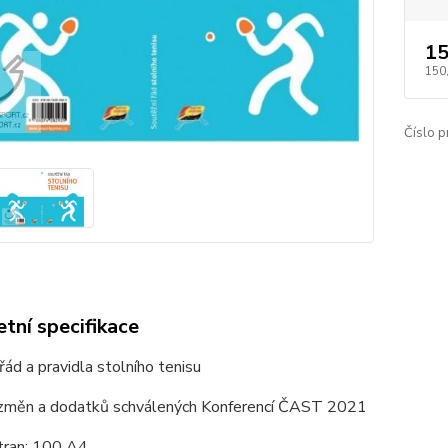
15
150
Číslo p
tní specifikace
řád a pravidla stolního tenisu
 změn a dodatků schválených Konferencí ČAST 2021
tran: 100 A4