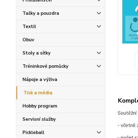
Příslušenství
Tašky a pouzdra
Textil
Obuv
Stoly a síťky
Tréninkové pomůcky
Nápoje a výživa
Tisk a média
Komple
Hobby program
Soutěžní 
Servisní služby
- včetně
Pickleball
- počet s