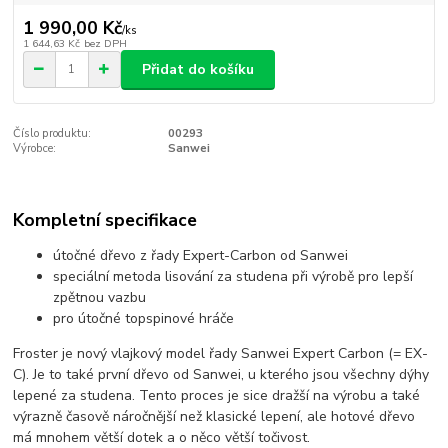
1 990,00 Kč
/
ks
1 644,63 Kč
bez DPH
Přidat do košíku
Číslo produktu:
00293
Výrobce:
Sanwei
Kompletní specifikace
útočné dřevo z řady Expert-Carbon od Sanwei
speciální metoda lisování za studena při výrobě pro lepší
zpětnou vazbu
pro útočné topspinové hráče
Froster je nový vlajkový model řady Sanwei Expert Carbon (= EX-
C). Je to také první dřevo od Sanwei, u kterého jsou všechny dýhy
lepené za studena. Tento proces je sice dražší na výrobu a také
výrazně časově náročnější než klasické lepení, ale hotové dřevo
má mnohem větší dotek a o něco větší točivost.