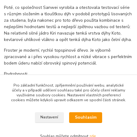
Poté, co společnost Sanwei vyrobila a otestovala testovací série
s různým složením a tloušťkou dýh v podobě prototypů lisovaných
za studena, byla nakonec pro toto dřevo použita kombinace s
nejlepšími hodnotami testů a nejlepší zpětnou vazbou od testerů:
Na relativně silné jádro Kiri navazuje tenká vrstva dýhy Koto,
kevlarové uhlíkové vlákno a opět tenká dýha Koto jako čelní dýha.
Froster je moderní, rychlé topspinové dřevo. Je výborně
zpracované a i přes vysokou rychlost a nízké vibrace s perfektním
bodem úderu nabízí obrovský spinový potenciál.
Podrobnosti:
Hmotnost: cca 85 g
Pro základní funkčnost, zpříjemnění používání webu, analytické
účely a v případě udělení souhlasu také pro účely cílení reklamy
délka: 15,8 cm
využíváme soubory cookies. Nastavení vlastních preferencí
šířka: 15,0 cm
cookies můžete kdykoli upravit odkazem ve spodní části stránek.
tloušťka: 6,3 mm
konstrukce: kombinace dýh 5+2
Souhlasím
Nastavení
Zboží zařazeno v kategoriích
Souhlas můžete odmítnout
zde
.