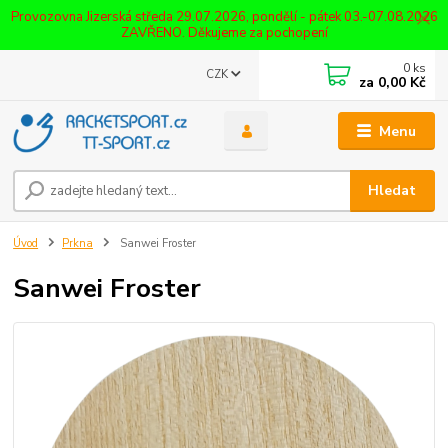
Provozovna Jizerská středa 29.07.2026, pondělí - pátek 03.-07.08.2026
ZAVŘENO. Děkujeme za pochopení
0
ks
CZK
za
0,00 Kč
Menu
Hledat
Úvod
Prkna
Sanwei Froster
Sanwei Froster