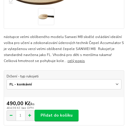
nástupce velmi oblíbeného modelu Sanwei M8 skvělé ovládání ideální
volba pro učení a zdokonalování úderových technik Čepel Accumulator S
je vylepšenou verzí velmi oblíbené čepele SANWEI M8. Rukojeť je
standardně navržena jako FL. Vhodná pro děti s menšíma rukama!
Celková hmotnost se pohybuje kole...
celý popis
Držení - typ rukojeti
490,00 Kč
/
ks
404,96 Kč
bez DPH
Přidat do košíku