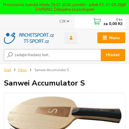
Provozovna Jizerská středa 29.07.2026, pondělí - pátek 03.-07.08.2026
ZAVŘENO. Děkujeme za pochopení
0
ks
CZK
za
0,00 Kč
Menu
Hledat
Úvod
Prkna
Sanwei Accumulator S
Sanwei Accumulator S