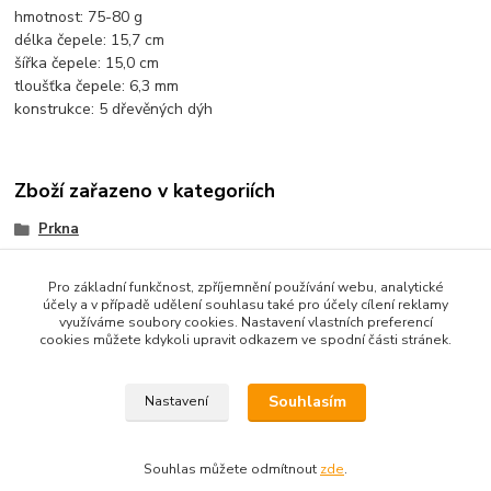
hmotnost: 75-80 g
délka čepele: 15,7 cm
šířka čepele: 15,0 cm
tloušťka čepele: 6,3 mm
konstrukce: 5 dřevěných dýh
Zboží zařazeno v kategoriích
Prkna
Allround
Pro základní funkčnost, zpříjemnění používání webu, analytické
účely a v případě udělení souhlasu také pro účely cílení reklamy
využíváme soubory cookies. Nastavení vlastních preferencí
cookies můžete kdykoli upravit odkazem ve spodní části stránek.
Souhlasím
Nastavení
Copyright © 2010-2025 TT-SPORT.cz & RACKETSPORT.cz
Souhlas můžete odmítnout
zde
.
Vytvořeno na
Eshop-rychle.cz