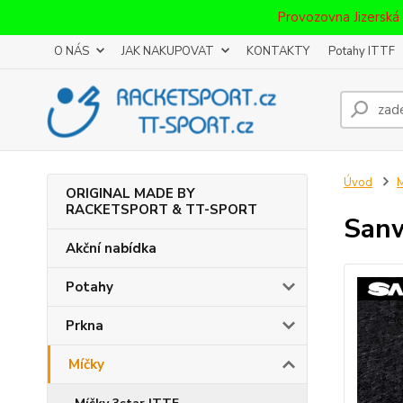
Provozovna Jizerská
O NÁS
JAK NAKUPOVAT
KONTAKTY
Potahy ITTF
Úvod
M
ORIGINAL MADE BY
RACKETSPORT & TT-SPORT
Sanw
Akční nabídka
Potahy
Prkna
Míčky