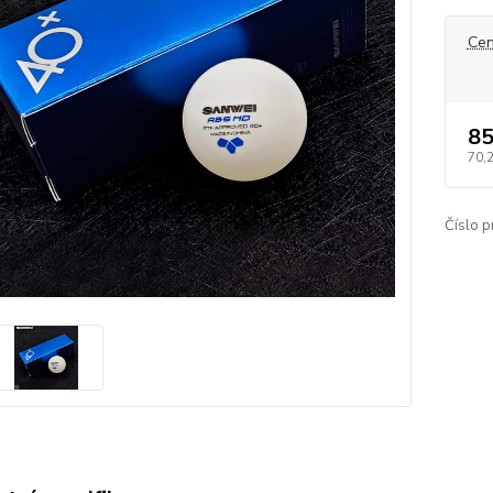
Cen
85
70,
Číslo p