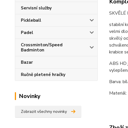
Komple
Servisní služby
SKVĚLÉ 
Pickleball
stabilní 
velmi dlo
Padel
skvělý o
schválen
Crossminton/Speed
Badminton
krabice s
Bazar
ABS HD j
vylepšen
Ručně pletené hračky
Barva: bíl
Materiál:
Novinky
Zobrazit všechny novinky
Zboží 