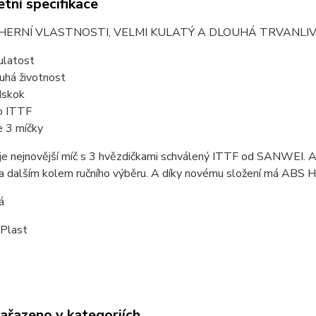
tní specifikace
HERNÍ VLASTNOSTI, VELMI KULATÝ A DLOUHÁ TRVANLIV
kulatost
uhá životnost
dskok
o ITTF
e 3 míčky
e nejnovější míč s 3 hvězdičkami schválený ITTF od SANWEI. A
a dalším kolem ručního výběru. A díky novému složení má ABS H
á
 Plast
zařazeno v kategoriích