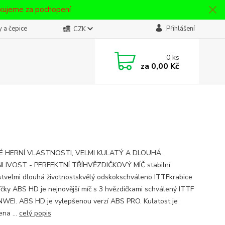
ěkujeme za pochopení
 a čepice
Přihlášení
CZK
0
ks
za
0,00 Kč
É HERNÍ VLASTNOSTI, VELMI KULATÝ A DLOUHÁ
LIVOST - PERFEKTNÍ TŘÍHVĚZDIČKOVÝ MÍČ stabilní
stvelmi dlouhá životnostskvělý odskokschváleno ITTFkrabice
íčky ABS HD je nejnovější míč s 3 hvězdičkami schválený ITTF
WEI. ABS HD je vylepšenou verzí ABS PRO. Kulatost je
ena ...
celý popis