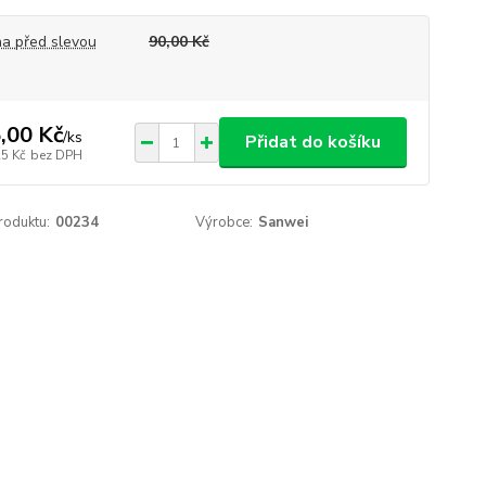
a před slevou
90,00 Kč
,00 Kč
/
ks
Přidat do košíku
25 Kč
bez DPH
roduktu:
00234
Výrobce:
Sanwei