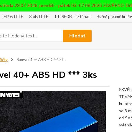
 středa 29.07.2026, pondělí - pátek 03.-07.08.2026 ZAVŘENO. D
Míčky ITTF
Stoly ITTF
TT-SPORT.cz fórum
Ručně pletené hračky
Hledat
íčky
Sanwei 40+ ABS HD *** 3ks
ei 40+ ABS HD *** 3ks
SKVĚL
TRVAN
kulato
se 3 m
od SAN
vylepš