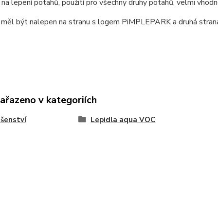
e na lepení potahů, použití pro všechny druhy potahů, velmi vho
 měl být nalepen na stranu s logem PiMPLEPARK a druhá strana
zařazeno v kategoriích
ušenství
Lepidla aqua VOC