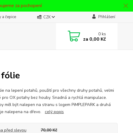
ěkujeme za pochopení
 a čepice
Přihlášení
CZK
0
ks
za
0,00 Kč
fólie
olie na lepení potahů, použití pro všechny druhy potahů, velmi
 pro OX potahy bez houby. Snadná a rychlá manipulace.
by měl být nalepen na stranu s logem PiMPLEPARK a druhá
 je nalepena na dřevo.
celý popis
a před slevou
70,00 Kč