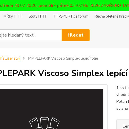
 středa 29.07.2026, pondělí - pátek 03.-07.08.2026 ZAVŘENO. D
Míčky ITTF
Stoly ITTF
TT-SPORT.cz fórum
Ručně pletené hračky
Hledat
říslušenství
PiMPLEPARK Viscoso Simplex lepící fólie
LEPARK Viscoso Simplex lepící 
1 ks f
vhodné
Potah 
strana
Cen