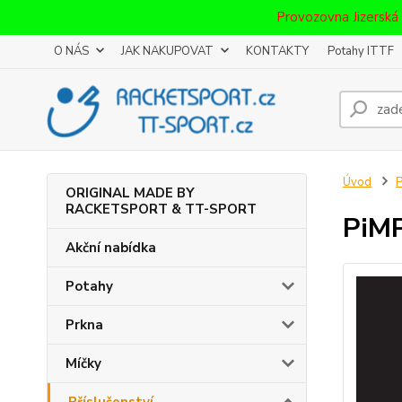
Provozovna Jizerská
O NÁS
JAK NAKUPOVAT
KONTAKTY
Potahy ITTF
Úvod
P
ORIGINAL MADE BY
RACKETSPORT & TT-SPORT
PiMP
Akční nabídka
Potahy
Prkna
Míčky