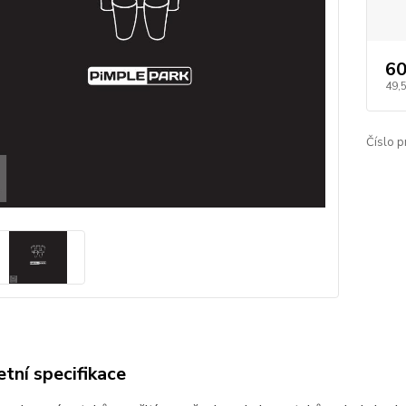
60
49,
Číslo p
tní specifikace