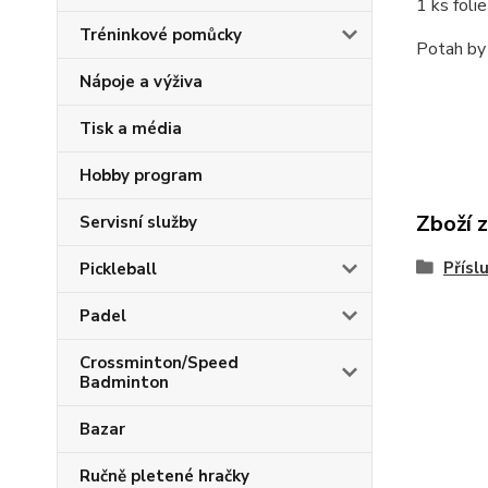
1 ks foli
Tréninkové pomůcky
Potah by
Nápoje a výživa
Tisk a média
Hobby program
Zboží 
Servisní služby
Přísl
Pickleball
Padel
Crossminton/Speed
Badminton
Bazar
Ručně pletené hračky