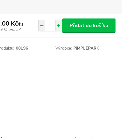
,00 Kč
/
ks
Přidat do košíku
59 Kč
bez DPH
roduktu:
00196
Výrobce:
PiMPLEPARK