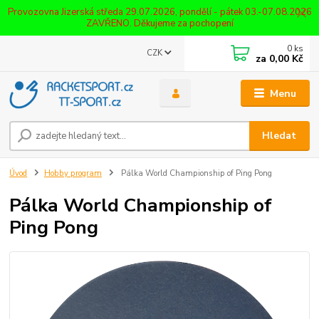
Provozovna Jizerská středa 29.07.2026, pondělí - pátek 03.-07.08.2026
ZAVŘENO. Děkujeme za pochopení
0
ks
CZK
za
0,00 Kč
Menu
Hledat
Úvod
Hobby program
Pálka World Championship of Ping Pong
Pálka World Championship of
Ping Pong