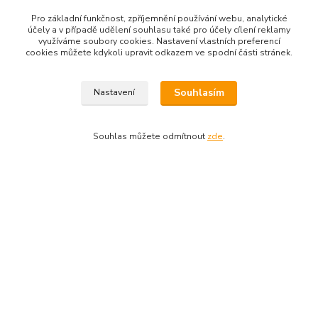
Pro základní funkčnost, zpříjemnění používání webu, analytické
účely a v případě udělení souhlasu také pro účely cílení reklamy
využíváme soubory cookies. Nastavení vlastních preferencí
cookies můžete kdykoli upravit odkazem ve spodní části stránek.
Souhlasím
Nastavení
Zboží zařazeno v kategoriích
Akční nabídka
Souhlas můžete odmítnout
zde
.
Hobby program
Copyright © 2010-2025 TT-SPORT.cz & RACKETSPORT.cz
Vytvořeno na
Eshop-rychle.cz