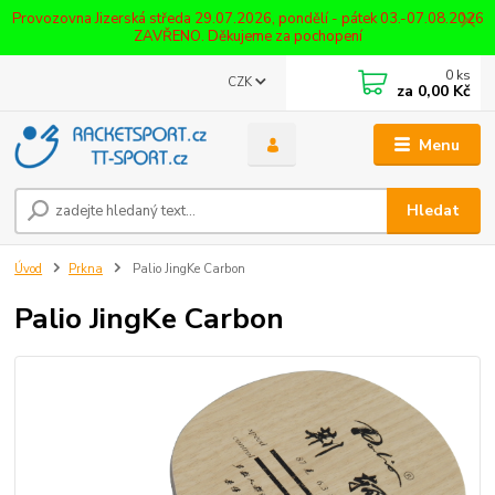
Provozovna Jizerská středa 29.07.2026, pondělí - pátek 03.-07.08.2026
ZAVŘENO. Děkujeme za pochopení
0
ks
CZK
za
0,00 Kč
Menu
Hledat
Úvod
Prkna
Palio JingKe Carbon
Palio JingKe Carbon