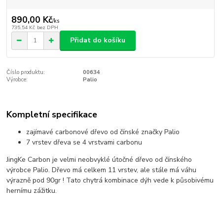
890,00 Kč
/
ks
735,54 Kč
bez DPH
Přidat do košíku
Číslo produktu:
00634
Výrobce:
Palio
Kompletní specifikace
zajímavé carbonové dřevo od čínské značky Palio
7 vrstev dřeva se 4 vrstvami carbonu
JingKe Carbon je velmi neobvyklé útočné dřevo od čínského
výrobce Palio. Dřevo má celkem 11 vrstev, ale stále má váhu
výrazně pod 90gr ! Tato chytrá kombinace dýh vede k působivému
hernímu zážitku.