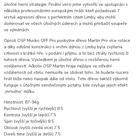
útočné herní strategie. Finální verzi jsme vytvořili ve spolupráci s
několika profesionálními evropskými hráči, kteří požadovali 7
vrstvé agresivní dřevo s perfektním citem Limby, aby mohli
dominovat ve všech útočných úderech a mohli přetlačit soupeře
ve výměnách.
Oproti OSP Musko OFF Pro poskytne dřevo Martin Pro více rotace
a díky odlišné konstrukci s vrchní dýhou z Limby byla zvýšena
citlivost v krátké hře, v podání i příjmu, a to bez ztráty rychlosti čí
tuhosti dřeva. Výsledkem je útočné dřevo s rozšířenou herní
vzdáleností. Ačkoliv OSP Martin hraje nejlépe ve střední
vzdálenosti od stolu, nemusíte se obávat toho, že budete nuceni
hrát blíže nebo naopak dále od stolu. Toto dřevo taktéž výborně
funguje s útočnými sendvičovými potahy, kde zvyšuje jejich efekt
„mrtvého“ míčku.
Hmotnost: 87-94g
Rychlost (vyšší je rychlejší) 8.5
Kontrola (vyšší je lepší) 7.5
Spin (vyšší je točivější) 8.5
Oblouk (vyšší zvedá více) 7.5
Dwell time (vyšší je delší) 7.5