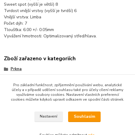
Sweet spot (vyšší je větší) 8
Tvrdost vnější vrstvy (vyšší je tvrdší) 6
Vnější vrstva: Limba
Počet dýh: 7
Tloušťka: 6.00 +/- 0.05mm
Vyvážení hmotnosti: Optimalizovaný střed/hlava.
Zboží zařazeno v kategoriích
Prkna
Offensiv
Pro základní funkčnost, zpříjemnění používání webu, analytické
účely a v případě udělení souhlasu také pro účely cílení reklamy
využíváme soubory cookies. Nastavení vlastních preferencí
cookies můžete kdykoli upravit odkazem ve spodní části stránek.
Souhlasím
Nastavení
Copyright © 2010-2025 TT-SPORT.cz & RACKETSPORT.cz