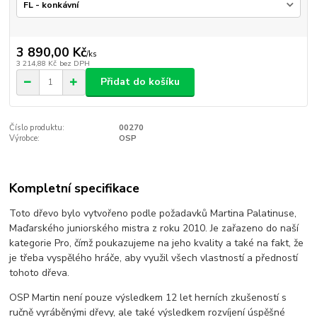
3 890,00 Kč
/
ks
3 214,88 Kč
bez DPH
Přidat do košíku
Číslo produktu:
00270
Výrobce:
OSP
Kompletní specifikace
Toto dřevo bylo vytvořeno podle požadavků Martina Palatinuse,
Maďarského juniorského mistra z roku 2010. Je zařazeno do naší
kategorie Pro, čímž poukazujeme na jeho kvality a také na fakt, že
je třeba vyspělého hráče, aby využil všech vlastností a předností
tohoto dřeva.
OSP Martin není pouze výsledkem 12 let herních zkušeností s
ručně vyráběnými dřevy, ale také výsledkem rozvíjení úspěšné