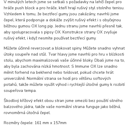
V minulých letech jsme se setkali s požadavky na lehčí čepel pro
hráče push block a pro hráče, kteří hrají rušivý styl stolního tenisu.
Vzhledem k tomu, že beztřecí gumy jsou zakázány, navrhli jsme
čepel, která podporuje a dokáže zvýšit rušivý efekt i s obyčejnou
běžnou gumou OX long pip. Jednu stranu jsme navrhli přesně tak,
aby spolupracovala s pipsy OX. Konstrukce strany OX zvyšuje
rušivý efekt, i když nesmíte používat beztřecí gumy.
Můžete účinně reverzovat a blokovat spiny. Můžete snadno vyhnat
útoky soupeře nad stůl. Tvar hlavy jsme navrhli pro hru v blízkosti
stolu, abychom maximalizovali vaše účinné bloky. Dbali jsme na to,
aby byla zachována nízká hmotnost. S Immune OX lze snadno
měnit forhend na bekhend nebo tvídovat, pokud chcete hrát
univerzálně. Normální strana se hodí pro většinu softových
potahů, takže můžete využít výhod i rychlejší útočné gumy k rozbití
soupeřova tempa.
Škodlivý křížový efekt obou stran jsme omezili bez použití silného
balzového jádra, takže vaše normální strana funguje jako běžná,
rovnoměrná útočná čepel.
Rozměry čepele: 161 mm x 157mm