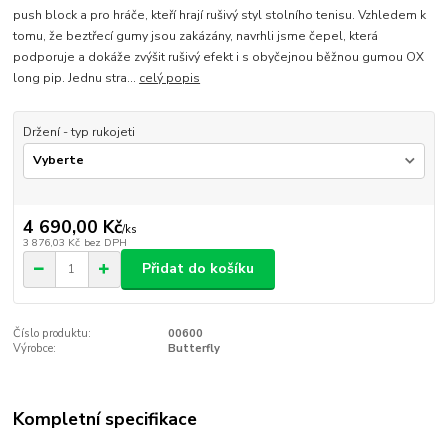
push block a pro hráče, kteří hrají rušivý styl stolního tenisu. Vzhledem k
tomu, že beztřecí gumy jsou zakázány, navrhli jsme čepel, která
podporuje a dokáže zvýšit rušivý efekt i s obyčejnou běžnou gumou OX
long pip. Jednu stra...
celý popis
Držení - typ rukojeti
4 690,00 Kč
/
ks
3 876,03 Kč
bez DPH
Přidat do košíku
Číslo produktu:
00600
Výrobce:
Butterfly
Kompletní specifikace