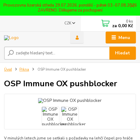
Provozovna Jizerská středa 29.07.2026, pondělí - pátek 03.-07.08.2026
ZAVŘENO. Děkujeme za pochopení
0
ks
CZK
za
0,00 Kč
Menu
Hledat
Úvod
Prkna
OSP Immune OX pushblocker
OSP Immune OX pushblocker
V minulých letech jsme se setkali s požadavky na lehčí čepel pro hráče