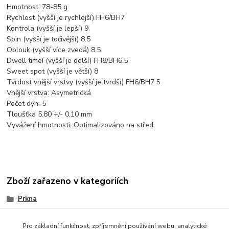
Hmotnost: 78-85 g
Rychlost (vyšší je rychlejší) FH6/BH7
Kontrola (vyšší je lepší) 9
Spin (vyšší je točivější) 8.5
Oblouk (vyšší více zvedá) 8.5
Dwell timeí (vyšší je delší) FH8/BH6.5
Sweet spot (vyšší je větší) 8
Tvrdost vnější vrstvy (vyšší je tvrdší) FH6/BH7.5
Vnější vrstva: Asymetrická
Počet dýh: 5
Tloušťka 5.80 +/- 0.10 mm
Vyvážení hmotnosti: Optimalizováno na střed.
Zboží zařazeno v kategoriích
Prkna
Defensiv
Pro základní funkčnost, zpříjemnění používání webu, analytické