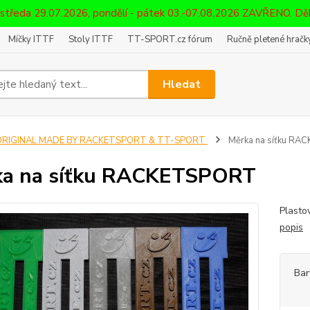
 středa 29.07.2026, pondělí - pátek 03.-07.08.2026 ZAVŘENO. D
Míčky ITTF
Stoly ITTF
TT-SPORT.cz fórum
Ručně pletené hračky
Hledat
ORIGINAL MADE BY RACKETSPORT & TT-SPORT
Měrka na síťku R
ka na síťku RACKETSPORT
Plasto
popis
Bar