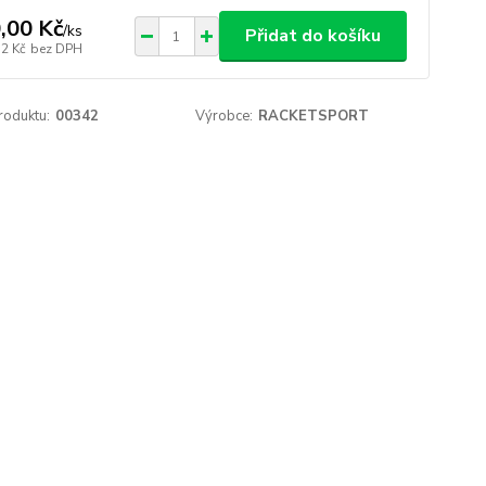
,00 Kč
/
ks
Přidat do košíku
32 Kč
bez DPH
roduktu:
00342
Výrobce:
RACKETSPORT