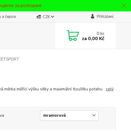
ěkujeme za pochopení
 a čepice
Přihlášení
CZK
0
ks
za
0,00 Kč
ACKETSPORT
vá měrka měřící výšku síťky a maximální tloušťku potahu
celý
va