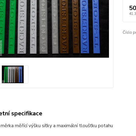
50
41,
Číslo p
tní specifikace
měrka měřící výšku síťky a maximální tloušťku potahu