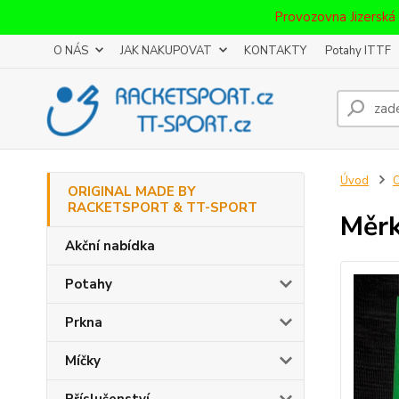
Provozovna Jizerská
O NÁS
JAK NAKUPOVAT
KONTAKTY
Potahy ITTF
Úvod
ORIGINAL MADE BY
RACKETSPORT & TT-SPORT
Měr
Akční nabídka
Potahy
Prkna
Míčky