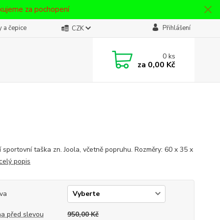
ěkujeme za pochopení
 a čepice
Přihlášení
CZK
0
ks
za
0,00 Kč
í sportovní taška zn. Joola, včetně popruhu. Rozměry: 60 x 35 x
celý popis
va
a před slevou
950,00 Kč