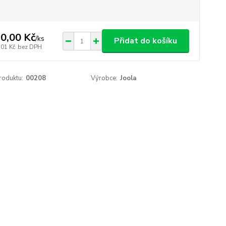
0,00 Kč
/
ks
Přidat do košíku
,01 Kč
bez DPH
roduktu:
00208
Výrobce:
Joola