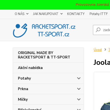
Provozovna Jizerská
O NÁS
JAK NAKUPOVAT
KONTAKTY
Potahy ITTF
Úvod
T
ORIGINAL MADE BY
RACKETSPORT & TT-SPORT
Jool
Akční nabídka
Potahy
Prkna
Míčky