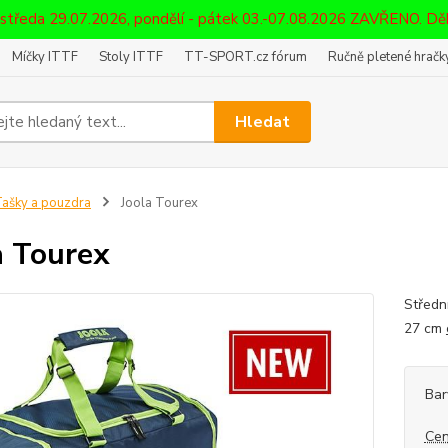
 středa 29.07.2026, pondělí - pátek 03.-07.08.2026 ZAVŘENO. D
Míčky ITTF
Stoly ITTF
TT-SPORT.cz fórum
Ručně pletené hračky
Hledat
ašky a pouzdra
Joola Tourex
a Tourex
Středn
27 cm
Bar
Cen