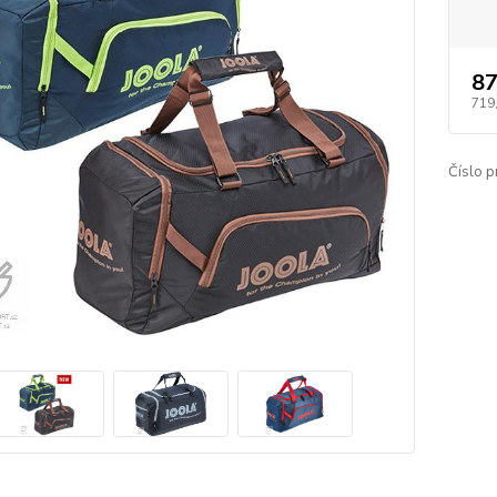
87
719
Číslo p