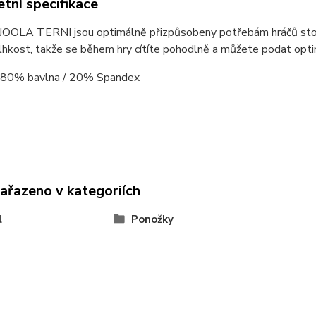
tní specifikace
JOOLA TERNI jsou optimálně přizpůsobeny potřebám hráčů stolní
lhkost, takže se během hry cítíte pohodlně a můžete podat opti
: 80% bavlna / 20% Spandex
zařazeno v kategoriích
l
Ponožky