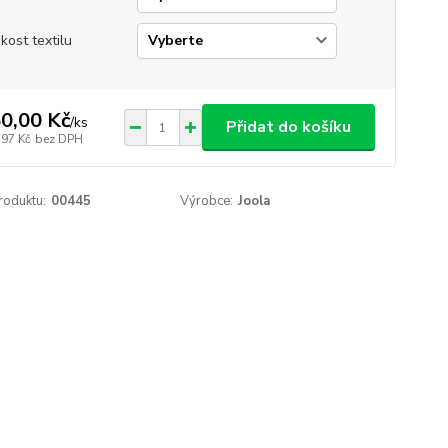
ikost textilu
0,00 Kč
/
ks
Přidat do košíku
,97 Kč
bez DPH
roduktu:
00445
Výrobce:
Joola