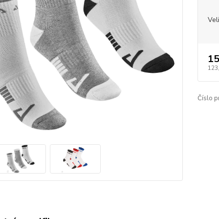
Vel
15
123
Číslo p