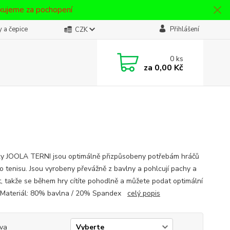
ěkujeme za pochopení
 a čepice
Přihlášení
CZK
0
ks
za
0,00 Kč
y JOOLA TERNI jsou optimálně přizpůsobeny potřebám hráčů
ho tenisu. Jsou vyrobeny převážně z bavlny a pohlcují pachy a
t, takže se během hry cítíte pohodlně a můžete podat optimální
 Materiál: 80% bavlna / 20% Spandex
celý popis
va