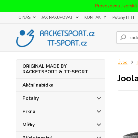
Provozovna Jizerská
O NÁS
JAK NAKUPOVAT
KONTAKTY
Potahy ITTF
Úvod
T
ORIGINAL MADE BY
RACKETSPORT & TT-SPORT
Jool
Akční nabídka
Potahy
Prkna
Míčky