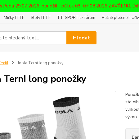
 středa 29.07.2026, pondělí - pátek 03.-07.08.2026 ZAVŘENO. D
Míčky ITTF
Stoly ITTF
TT-SPORT.cz fórum
Ručně pletené hračky
Hledat
extil
Joola Terni long ponožky
a Terni long ponožky
Ponožk
stolní
vlhkos
výkon.
Bar