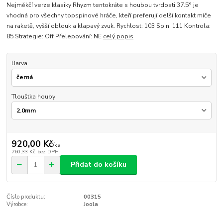
Nejměkčí verze klasiky Rhyzm tentokráte s houbou tvrdosti 37.5° je
vhodná pro všechny topspinové hráče, kteří preferují delší kontakt míče
na raketě, vyšší oblouk a klapavý zvuk. Rychlost: 103 Spin: 111 Kontrola:
85 Strategie: Off Přelepování: NE
celý popis
Barva
Tloušťka houby
920,00 Kč
/
ks
760,33 Kč
bez DPH
Přidat do košíku
Číslo produktu:
00315
Výrobce:
Joola