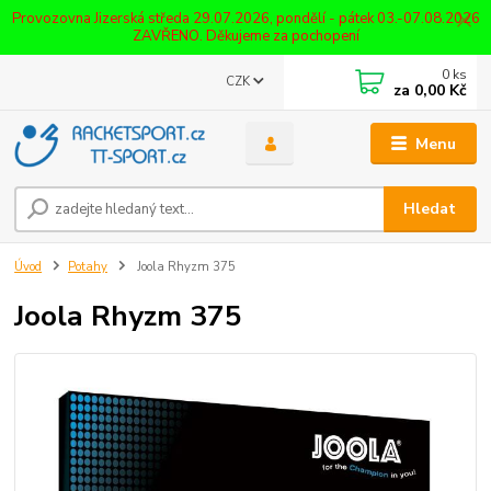
Provozovna Jizerská středa 29.07.2026, pondělí - pátek 03.-07.08.2026
ZAVŘENO. Děkujeme za pochopení
0
ks
CZK
za
0,00 Kč
Menu
Hledat
Úvod
Potahy
Joola Rhyzm 375
Joola Rhyzm 375