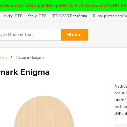
 středa 29.07.2026, pondělí - pátek 03.-07.08.2026 ZAVŘENO. D
Míčky ITTF
Stoly ITTF
TT-SPORT.cz fórum
Ručně pletené hračky
Hledat
rkna
Hallmark Enigma
mark Enigma
Nadroz
pro AL
útočné
techno
84Kont