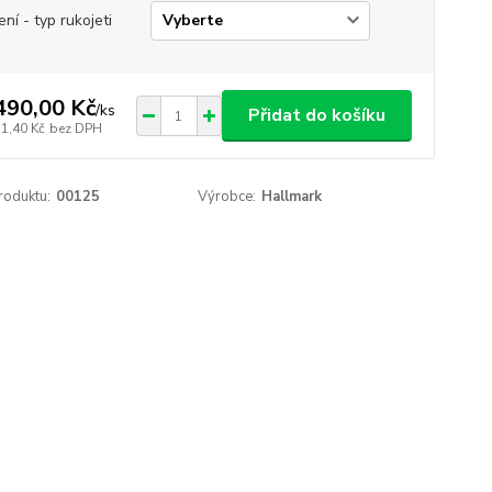
ení - typ rukojeti
490,00 Kč
/
ks
Přidat do košíku
31,40 Kč
bez DPH
roduktu:
00125
Výrobce:
Hallmark