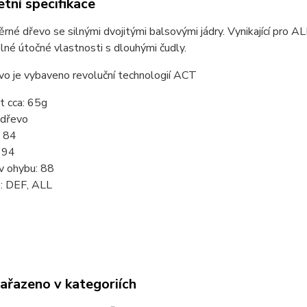
tní specifikace
né dřevo se silnými dvojitými balsovými jádry. Vynikající pro ALL
lné útočné vlastnosti s dlouhými čudly.
vo je vybaveno revoluční technologií ACT
 cca: 65g
 dřevo
: 84
 94
v ohybu: 88
e: DEF, ALL
zařazeno v kategoriích