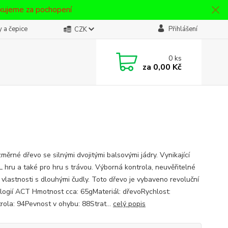
ěkujeme za pochopení
 a čepice
Přihlášení
CZK
0
ks
za
0,00 Kč
měrné dřevo se silnými dvojitými balsovými jádry. Vynikající
L hru a také pro hru s trávou. Výborná kontrola, neuvěřitelné
 vlastnosti s dlouhými čudly. Toto dřevo je vybaveno revoluční
logií ACT Hmotnost cca: 65gMateriál: dřevoRychlost:
rola: 94Pevnost v ohybu: 88Strat...
celý popis