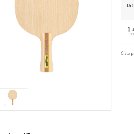
Drž
1 
1 2
Číslo p