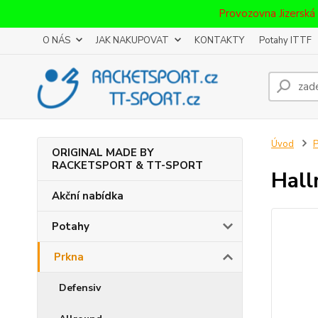
Provozovna Jizerská
O NÁS
JAK NAKUPOVAT
KONTAKTY
Potahy ITTF
Úvod
P
ORIGINAL MADE BY
RACKETSPORT & TT-SPORT
Hall
Akční nabídka
Potahy
Prkna
Defensiv