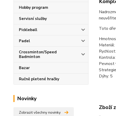
Komple
Hobby program
Nadrozměr
neuvěřite
Servisní služby
Toto dře
Pickleball
Hmotnost
Padel
Materiál:
Rychlost
Crossminton/Speed
Badminton
Kontrola:
Pevnost 
Bazar
Strategi
Dýhy: 5
Ručně pletené hračky
Novinky
Zboží 
Zobrazit všechny novinky