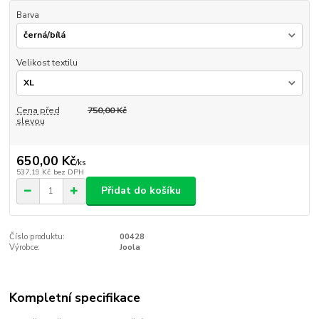
Barva
Velikost textilu
Cena před
750,00 Kč
slevou
650,00 Kč
/
ks
537,19 Kč
bez DPH
Přidat do košíku
Číslo produktu:
00428
Výrobce:
Joola
Kompletní specifikace