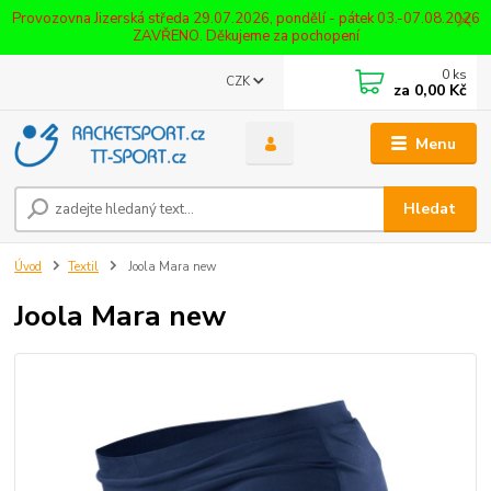
Provozovna Jizerská středa 29.07.2026, pondělí - pátek 03.-07.08.2026
ZAVŘENO. Děkujeme za pochopení
0
ks
CZK
za
0,00 Kč
Menu
Hledat
Úvod
Textil
Joola Mara new
Joola Mara new