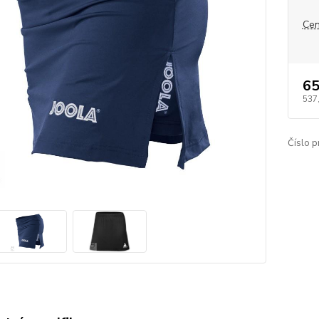
Cen
65
537
Číslo p