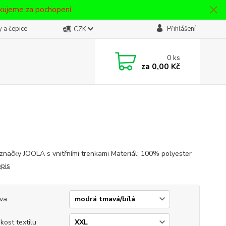
ěkujeme za pochopení
 a čepice
Přihlášení
CZK
0
ks
za
0,00 Kč
značky JOOLA s vnitřními trenkami Materiál: 100% polyester
opis
va
ikost textilu