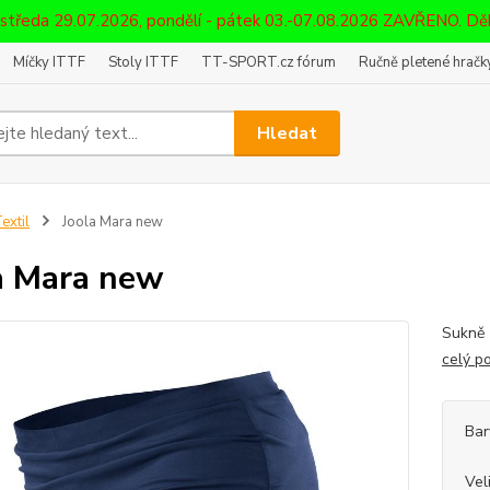
 středa 29.07.2026, pondělí - pátek 03.-07.08.2026 ZAVŘENO. D
Míčky ITTF
Stoly ITTF
TT-SPORT.cz fórum
Ručně pletené hračky
Hledat
extil
Joola Mara new
a Mara new
Sukně 
celý p
Bar
Vel