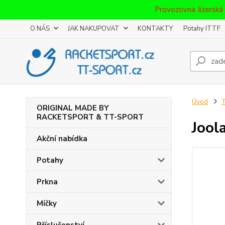
Provozovna Jizerská
O NÁS
JAK NAKUPOVAT
KONTAKTY
Potahy ITTF
Úvod
T
ORIGINAL MADE BY
RACKETSPORT & TT-SPORT
Jool
Akční nabídka
Potahy
Prkna
Míčky