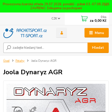
Provozovna Jizerská středa 29.07.2026, pondělí - pátek 03.-07.08.2026
ZAVŘENO. Děkujeme za pochopení
0
ks
CZK
za
0,00 Kč
Menu
Hledat
Úvod
Potahy
Joola Dynaryz AGR
Joola Dynaryz AGR