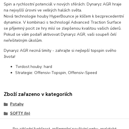
Spin a rychlostní potenciál v nových sférách: Dynaryz AGR hraje
na nejvyšší úrovni ve velkých halách světa.
Nová technologie houby HyperBounce je klíčem k bezprecedentní
dynamice. V kombinaci s technologií Advanced Traction Surface
se příjemný pocit ze hry mísí se zlepšenou kvalitou vašich úderů.
Pokud se vám podaří aktivovat Dynaryz AGR, vaši soupeři čelí
neřešitelným úkolům.
Dynaryz AGR nezná limity - zahrajte si nejlepší topspin svého
života!
Tvrdost houby:
hard
Strategie:
Offensiv-Topspin, Offensiv-Speed
Zboží zařazeno v kategoriích
Potahy
SOFTY (In)
JOOLA
Pro základní funkčnost, zpříjemnění používání webu, analytické