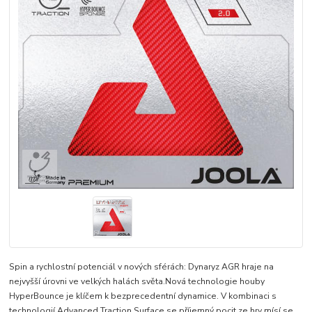
Spin a rychlostní potenciál v nových sférách: Dynaryz AGR hraje na
nejvyšší úrovni ve velkých halách světa.Nová technologie houby
HyperBounce je klíčem k bezprecedentní dynamice. V kombinaci s
technologií Advanced Traction Surface se příjemný pocit ze hry mísí se