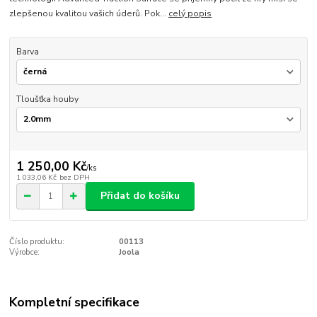
zlepšenou kvalitou vašich úderů. Pok...
celý popis
Barva
Tloušťka houby
1 250,00 Kč
/
ks
1 033,06 Kč
bez DPH
Přidat do košíku
Číslo produktu:
00113
Výrobce:
Joola
Kompletní specifikace