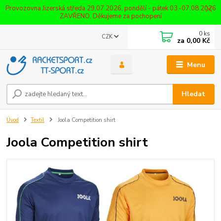
Provozovna Jizerská středa 29.07.2026, pondělí - pátek 03.-07.08.2026
ZAVŘENO. Děkujeme za pochopení
0
ks
CZK
za
0,00 Kč
Menu
Hledat
Úvod
Textil
Joola Competition shirt
Joola Competition shirt