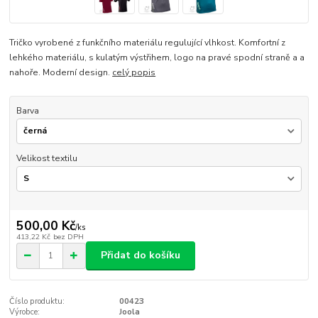
Tričko vyrobené z funkčního materiálu regulující vlhkost. Komfortní z
lehkého materiálu, s kulatým výstřihem, logo na pravé spodní straně a a
nahoře. Moderní design.
celý popis
Barva
Velikost textilu
500,00 Kč
/
ks
413,22 Kč
bez DPH
Přidat do košíku
Číslo produktu:
00423
Výrobce:
Joola