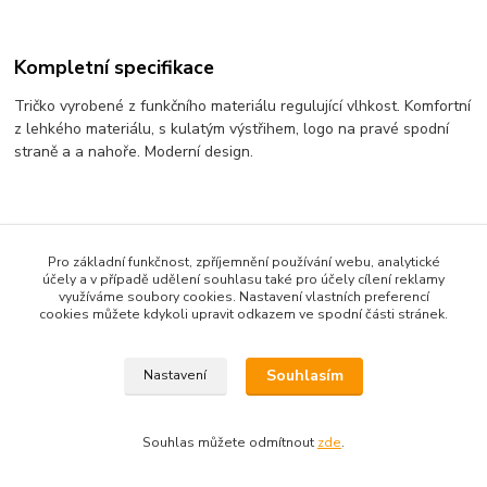
Kompletní specifikace
Tričko vyrobené z funkčního materiálu regulující vlhkost. Komfortní
z lehkého materiálu, s kulatým výstřihem, logo na pravé spodní
straně a a nahoře. Moderní design.
Zboží zařazeno v kategoriích
Pro základní funkčnost, zpříjemnění používání webu, analytické
Textil
účely a v případě udělení souhlasu také pro účely cílení reklamy
využíváme soubory cookies. Nastavení vlastních preferencí
Trička
cookies můžete kdykoli upravit odkazem ve spodní části stránek.
Souhlasím
Nastavení
Souhlas můžete odmítnout
zde
.