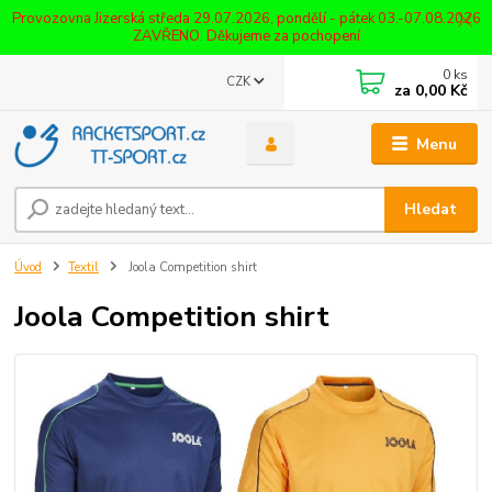
Provozovna Jizerská středa 29.07.2026, pondělí - pátek 03.-07.08.2026
ZAVŘENO. Děkujeme za pochopení
0
ks
CZK
za
0,00 Kč
Menu
Hledat
Úvod
Textil
Joola Competition shirt
Joola Competition shirt