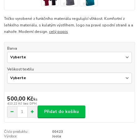
Tričko vyrobené z funkčního materiálu regulující vlhkost. Komfortní z
lehkého materiálu, s kulatým výstřihem, logo na pravé spodní straně a a
nahoře. Moderní design.
celý popis
Barva
Velikost textilu
500,00 Kč
/
ks
413,22 Kč
bez DPH
Přidat do košíku
Číslo produktu:
00423
Výrobce:
Joola