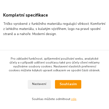
Kompletní specifikace
Tričko vyrobené z funkčního materiálu regulující vlhkost. Komfortní
z lehkého materiálu, s kulatým výstřihem, logo na pravé spodní
straně a a nahoře. Moderní design.
Zboží zařazeno v kategoriích
Pro základní funkčnost, zpříjemnění používání webu, analytické
Textil
účely a v případě udělení souhlasu také pro účely cílení reklamy
využíváme soubory cookies. Nastavení vlastních preferencí
Trička
cookies můžete kdykoli upravit odkazem ve spodní části stránek.
Souhlasím
Nastavení
Souhlas můžete odmítnout
zde
.