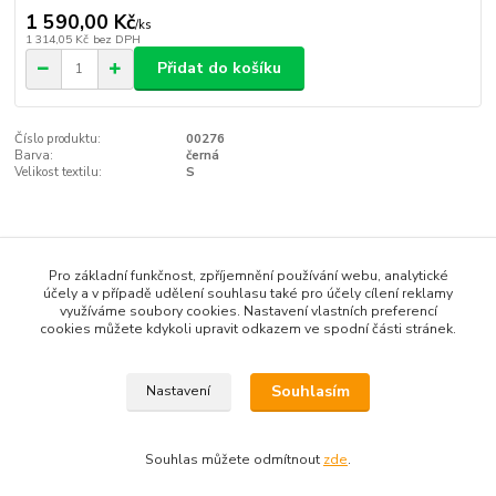
1 590,00 Kč
/
ks
1 314,05 Kč
bez DPH
Přidat do košíku
Číslo produktu:
00276
Barva:
černá
Velikost textilu:
S
Kompletní specifikace
Pro základní funkčnost, zpříjemnění používání webu, analytické
Novinka značky JOOLA pro rok 2014/2015 ve 2 barevných
účely a v případě udělení souhlasu také pro účely cílení reklamy
využíváme soubory cookies. Nastavení vlastních preferencí
provedeních
cookies můžete kdykoli upravit odkazem ve spodní části stránek.
100% polyester Diamond Cool Dry
Souhlasím
Nastavení
Zboží zařazeno v kategoriích
Souhlas můžete odmítnout
zde
.
Textil