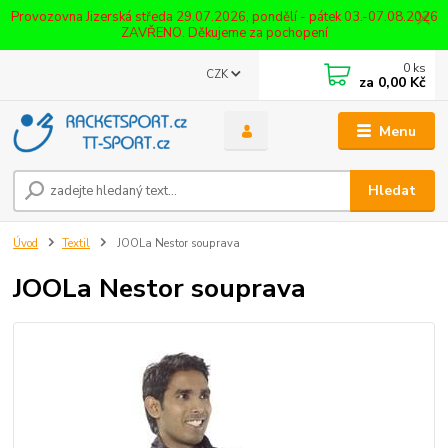
Provozovna Jizerská středa 29.07.2026, pondělí - pátek 03.-07.08.2026
ZAVŘENO. Děkujeme za pochopení
0
ks
CZK
za
0,00 Kč
Menu
Hledat
Úvod
Textil
JOOLa Nestor souprava
JOOLa Nestor souprava