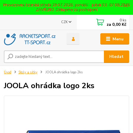
Provozovna Jizerská středa 29.07.2026, pondělí - pátek 03.-07.08.2026
ZAVŘENO. Děkujeme za pochopení
0
ks
CZK
za
0,00 Kč
Menu
Hledat
Úvod
Stoly a síťky
JOOLA ohrádka logo 2ks
JOOLA ohrádka logo 2ks