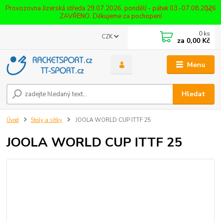
Provozovna Jizerská středa 29.07.2026, pondělí - pátek 03.-07.08.2026
ZAVŘENO. Děkujeme za pochopení
0
ks
CZK
za
0,00 Kč
Menu
Hledat
Úvod
Stoly a síťky
JOOLA WORLD CUP ITTF 25
JOOLA WORLD CUP ITTF 25