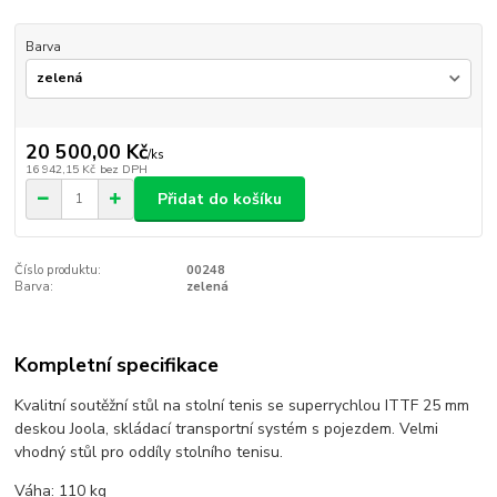
Barva
20 500,00 Kč
/
ks
16 942,15 Kč
bez DPH
Přidat do košíku
Číslo produktu:
00248
Barva:
zelená
Kompletní specifikace
Kvalitní soutěžní stůl na stolní tenis se superrychlou ITTF 25 mm
deskou Joola, skládací transportní systém s pojezdem. Velmi
vhodný stůl pro oddíly stolního tenisu.
Váha: 110 kg