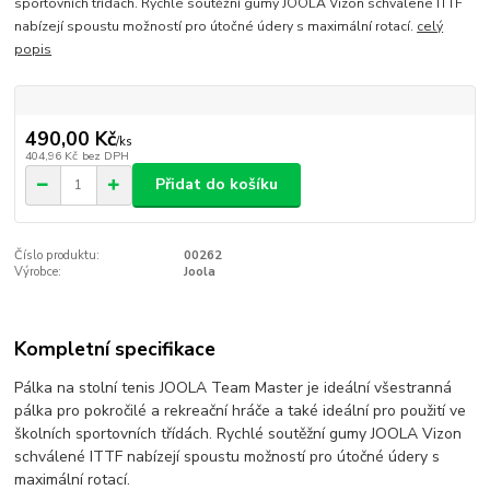
sportovních třídách. Rychlé soutěžní gumy JOOLA Vizon schválené ITTF
nabízejí spoustu možností pro útočné údery s maximální rotací.
celý
popis
490,00 Kč
/
ks
404,96 Kč
bez DPH
Přidat do košíku
Číslo produktu:
00262
Výrobce:
Joola
Kompletní specifikace
Pálka na stolní tenis JOOLA Team Master je ideální všestranná
pálka pro pokročilé a rekreační hráče a také ideální pro použití ve
školních sportovních třídách. Rychlé soutěžní gumy JOOLA Vizon
schválené ITTF nabízejí spoustu možností pro útočné údery s
maximální rotací.