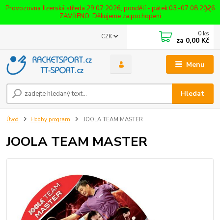
Provozovna Jizerská středa 29.07.2026, pondělí - pátek 03.-07.08.2026
ZAVŘENO. Děkujeme za pochopení
0
ks
CZK
za
0,00 Kč
Menu
Hledat
Úvod
Hobby program
JOOLA TEAM MASTER
JOOLA TEAM MASTER