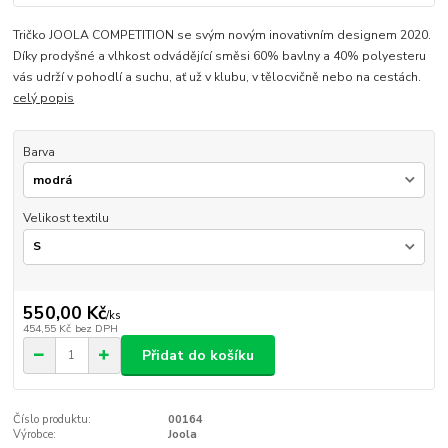
Tričko JOOLA COMPETITION se svým novým inovativním designem 2020.
Díky prodyšné a vlhkost odvádějící směsi 60% bavlny a 40% polyesteru
vás udrží v pohodlí a suchu, ať už v klubu, v tělocvičně nebo na cestách.
celý popis
Barva
Velikost textilu
550,00 Kč
/
ks
454,55 Kč
bez DPH
Přidat do košíku
Číslo produktu:
00164
Výrobce:
Joola