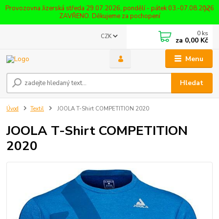
Provozovna Jizerská středa 29.07.2026, pondělí - pátek 03.-07.08.2026
ZAVŘENO. Děkujeme za pochopení
0
ks
CZK
za
0,00 Kč
Menu
Hledat
Úvod
Textil
JOOLA T-Shirt COMPETITION 2020
JOOLA T-Shirt COMPETITION
2020