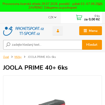
Provozovna Jizerská středa 29.07.2026, pondělí - pátek 03.-07.08.2026
ZAVŘENO. Děkujeme za pochopení
0
ks
CZK
za
0,00 Kč
Menu
Hledat
Úvod
Míčky
JOOLA PRIME 40+ 6ks
JOOLA PRIME 40+ 6ks