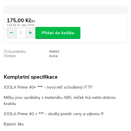
175,00 Kč
/
ks
144,63 Kč
bez DPH
Přidat do košíku
Číslo produktu:
00602
Výrobce:
Joola
Kompletní specifikace
JOOLA Prime 40+ *** - nový míč schválený ITTF
Míčky jsou vyráběny z materiálu ABS, míček má velmi dobrou
kvalitu.
JOOLA Prime 40 + *** - skvělý poměr ceny a výkonu !!!
Balení: 6ks