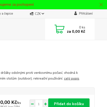
ěkujeme za pochopení
 a čepice
Přihlášení
CZK
0
ks
za
0,00 Kč
s držáky odolnými proti venkovnímu počasí, vhodná k
ním stolům (outdoor), rekreační používání.
celý popis
0,00 Kč
/
ks
Přidat do košíku
,96 Kč
bez DPH