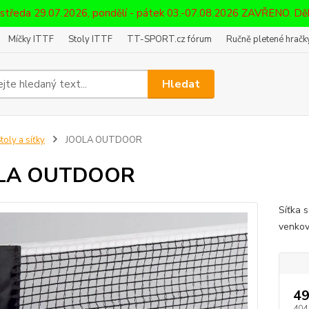
 středa 29.07.2026, pondělí - pátek 03.-07.08.2026 ZAVŘENO. D
Míčky ITTF
Stoly ITTF
TT-SPORT.cz fórum
Ručně pletené hračky
Hledat
toly a síťky
JOOLA OUTDOOR
LA OUTDOOR
Síťka 
venkov
49
404