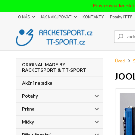
Provozovna Jizerská
O NÁS
JAK NAKUPOVAT
KONTAKTY
Potahy ITTF
Úvod
S
ORIGINAL MADE BY
RACKETSPORT & TT-SPORT
JOO
Akční nabídka
Potahy
Prkna
Míčky