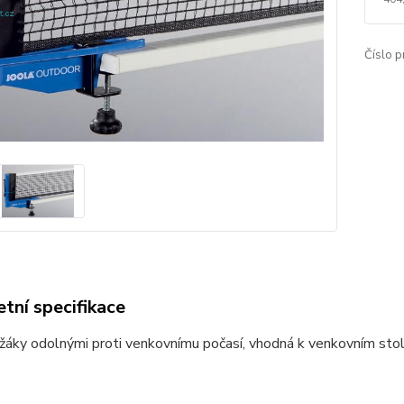
Číslo p
tní specifikace
ržáky odolnými proti venkovnímu počasí, vhodná k venkovním stolů