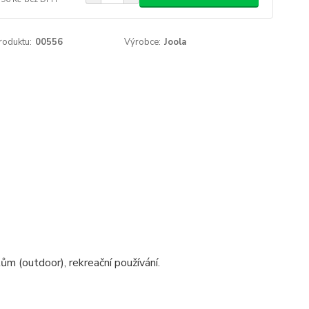
roduktu:
00556
Výrobce:
Joola
m (outdoor), rekreační používání.